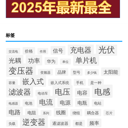
标签
光伏
充电器
信号
价格
交流电
作用
单片机
光耦
功率
华为
单位
变压器
太阳能
品牌
型号
变频器
多少钱
嵌入式
嵌入式系统
手机
是一种
容量
电感
滤波器
电压
电容
电动车
电流
电源
电瓶
电池
电站
电感器
电路
线圈
电阻
耦合器
绕组
芯片
系列
逆变器
频率
通滤波器
都是
负载