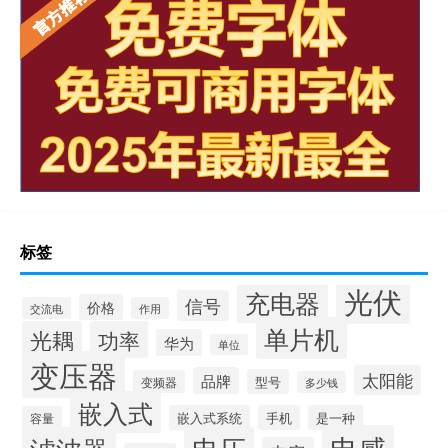
标签
光伏
充电器
信号
价格
交流电
作用
单片机
光耦
功率
华为
单位
变压器
太阳能
品牌
型号
变频器
多少钱
嵌入式
嵌入式系统
手机
是一种
容量