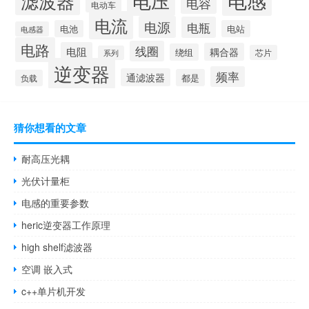
电感
滤波器
电压
电容
电动车
电流
电源
电瓶
电池
电站
电感器
电路
线圈
电阻
耦合器
绕组
芯片
系列
逆变器
频率
通滤波器
都是
负载
猜你想看的文章
耐高压光耦
光伏计量柜
电感的重要参数
heric逆变器工作原理
high shelf滤波器
空调 嵌入式
c++单片机开发