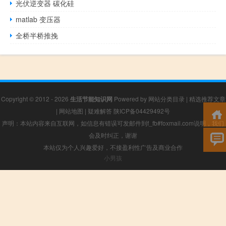
光伏逆变器 碳化硅
matlab 变压器
全桥半桥推挽
Copyright © 2012 - 2026
生活节能知识网
Powered by
网站分类目录
|
精选推荐文章
|
网站地图
|
疑难解答
陕ICP备04429492号
声明：本站内容来自互联网，如信息有错误可发邮件到f_fb#foxmail.com说明，我们
会及时纠正，谢谢
本站仅为个人兴趣爱好，不接盈利性广告及商业合作
小男孩