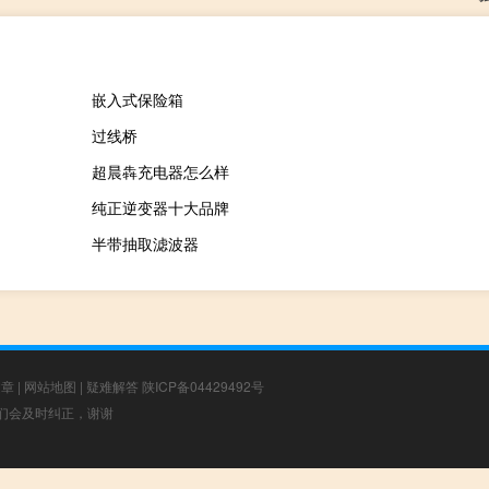
嵌入式保险箱
过线桥
超晨犇充电器怎么样
纯正逆变器十大品牌
半带抽取滤波器
文章
|
网站地图
|
疑难解答
陕ICP备04429492号
，我们会及时纠正，谢谢