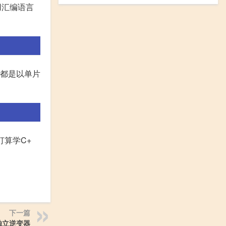
用汇编语言
,都是以单片
打算学C+
下一篇
独立逆变器