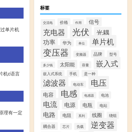
标签
信号
价格
交流电
作用
光伏
能过单片机
充电器
光耦
单片机
功率
华为
单位
变压器
品牌
型号
变频器
嵌入式
太阳能
容量
多少钱
片机c语言
嵌入式系统
手机
是一种
滤波器
电压
电动车
电感
电容
电池
电感器
电流
电源
电瓶
电站
统原理有一定
电路
线圈
电阻
绕组
系列
逆变器
耦合器
负载
芯片