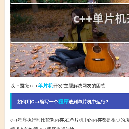
单片机
以下围绕“c++
开发”主题解决网友的困惑
程序
如何用C++编写一个
放到单片机中运行?
c++程序执行时比较耗内存,在单片机中的内存都是很少的,
编指令如try等 c++程序执行时比。