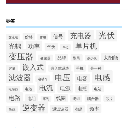
标签
光伏
充电器
信号
价格
交流电
作用
单片机
光耦
功率
华为
单位
变压器
太阳能
品牌
型号
变频器
多少钱
嵌入式
嵌入式系统
手机
是一种
容量
电感
滤波器
电压
电容
电动车
电流
电源
电瓶
电池
电站
电感器
电路
线圈
电阻
耦合器
绕组
芯片
系列
逆变器
频率
通滤波器
都是
负载