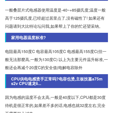
一般叠层片式电感器使用温度是-40~+85摄氏度;温度一般
高于125摄氏度,已经超过居里点了,没有磁性了! 如果还有
问题请到大比特论坛问我,如果帮上了你的忙还望采纳。
家用电器温度标准?
电阻最高150度C 电容最高105度C 电感最高155度C(但一
般无法那麼高,一般为130度C) 以上为主要元件温升标准,一
般还会再减个20度C的安全值(电解电容除外
CPU供电电感烫手正常吗?电容也烫,主板技嘉a75m
s2v CPU速龙6...
因为电感的温度不会太高,一般是40度以下,CPU都是30度
待机是很正常的,如果差不多的话,电感也就32度左右,完全