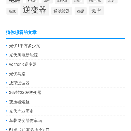
耦合器
绕组
芯片
系列
逆变器
频率
通滤波器
都是
负载
猜你想看的文章
光伏1平方多少瓦
光伏风电新能源
voltronic逆变器
光伏马路
成形滤波器
36v转220v逆变器
变压器熔丝
光伏产业历史
车载逆变器伤车吗
51单片机有多少个io口