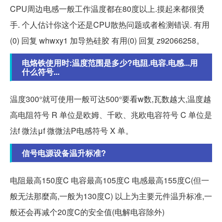
CPU周边电感一般工作温度都在80度以上.摸起来都很烫
手. 个人估计你这个还是CPU散热问题或者检测错误. 有用
(0) 回复 whwxy1 加导热硅胶 有用(0) 回复 z92066258。
电烙铁使用时:温度范围是多少?电阻.电容.电感...用
什么符号...
温度300°就可使用一般可达500°要看w数,瓦数越大,温度越
高电阻符号 R 单位是欧姆、千欧、兆欧电容符号 C 单位是
法f 微法μf 微微法P电感符号 X 单。
信号电源设备温升标准?
电阻最高150度C 电容最高105度C 电感最高155度C(但一
般无法那麼高,一般为130度C) 以上为主要元件温升标准,一
般还会再减个20度C的安全值(电解电容除外)