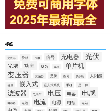
标签
光伏
充电器
信号
价格
交流电
作用
单片机
光耦
功率
华为
单位
变压器
太阳能
品牌
型号
变频器
多少钱
嵌入式
嵌入式系统
手机
是一种
容量
电感
滤波器
电压
电容
电动车
电流
电源
电瓶
电池
电站
电感器
电路
线圈
电阻