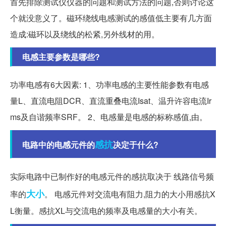
首先排除测试仪仪器的问题和测试方法的问题,否则讨论这
个就没意义了。磁环绕线电感测试的感值低主要有几方面
造成:磁环以及绕线的松紧,另外线材的用。
电感主要参数是哪些?
功率电感有6大因素: 1、功率电感的主要性能参数有电感
量L、直流电阻DCR、直流重叠电流Isat、温升许容电流Ir
ms及自谐频率SRF。 2、电感量是电感的标称感值,由。
感抗
电路中的电感元件的
决定于什么?
实际电路中已制作好的电感元件的感抗取决于 线路信号频
大小
率的
。 电感元件对交流电有阻力,阻力的大小用感抗X
L衡量。感抗XL与交流电的频率及电感量的大小有关。