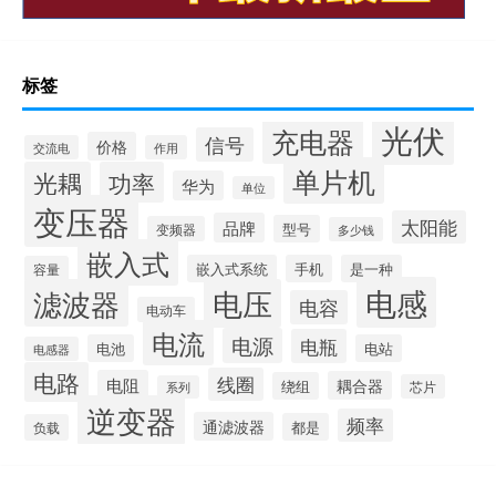
标签
光伏
充电器
信号
价格
交流电
作用
单片机
光耦
功率
华为
单位
变压器
太阳能
品牌
型号
变频器
多少钱
嵌入式
嵌入式系统
手机
是一种
容量
电感
滤波器
电压
电容
电动车
电流
电源
电瓶
电池
电站
电感器
电路
线圈
电阻
耦合器
绕组
芯片
系列
逆变器
频率
通滤波器
都是
负载