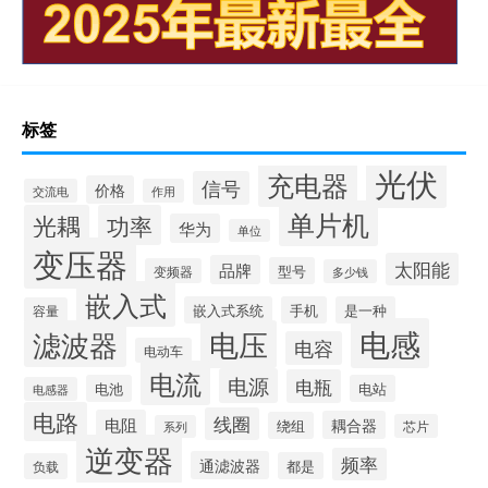
标签
光伏
充电器
信号
价格
交流电
作用
单片机
光耦
功率
华为
单位
变压器
太阳能
品牌
型号
变频器
多少钱
嵌入式
嵌入式系统
手机
是一种
容量
电感
滤波器
电压
电容
电动车
电流
电源
电瓶
电池
电站
电感器
电路
线圈
电阻
耦合器
绕组
芯片
系列
逆变器
频率
通滤波器
都是
负载