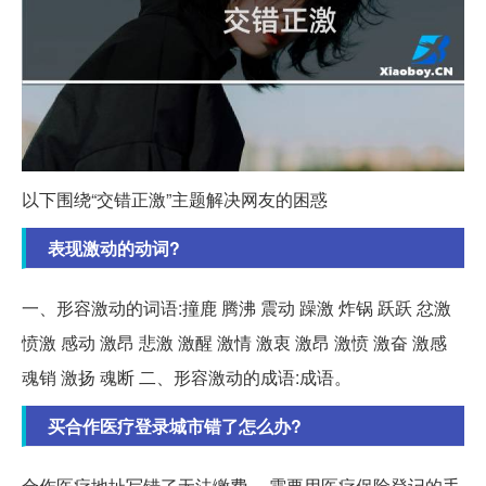
以下围绕“交错正激”主题解决网友的困惑
表现激动的动词?
一、形容激动的词语:撞鹿 腾沸 震动 躁激 炸锅 跃跃 忿激
愤激 感动 激昂 悲激 激醒 激情 激衷 激昂 激愤 激奋 激感
魂销 激扬 魂断 二、形容激动的成语:成语。
买合作医疗登录城市错了怎么办?
合作医疗地址写错了无法缴费。 需要用医疗保险登记的手