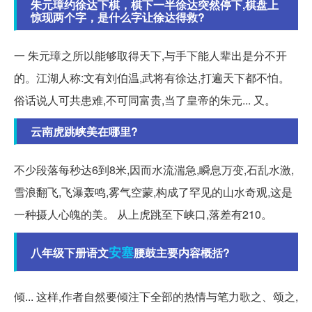
朱元璋约徐达下棋，棋下一半徐达突然停下,棋盘上
惊现两个字，是什么字让徐达得救?
一 朱元璋之所以能够取得天下,与手下能人辈出是分不开
的。江湖人称:文有刘伯温,武将有徐达,打遍天下都不怕。
俗话说人可共患难,不可同富贵,当了皇帝的朱元... 又。
云南虎跳峡美在哪里?
不少段落每秒达6到8米,因而水流湍急,瞬息万变,石乱水激,
雪浪翻飞,飞瀑轰鸣,雾气空蒙,构成了罕见的山水奇观,这是
一种摄人心魄的美。 从上虎跳至下峡口,落差有210。
安塞
八年级下册语文
腰鼓主要内容概括?
倾... 这样,作者自然要倾注下全部的热情与笔力歌之、颂之,