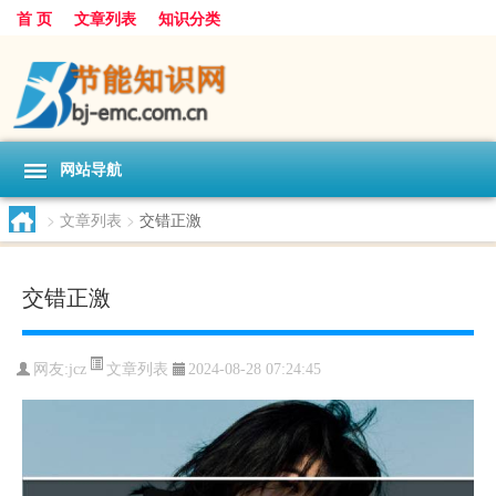
首 页
文章列表
知识分类
网站导航
>
文章列表
>
交错正激
交错正激
文章列表
网友:
jcz
2024-08-28 07:24:45