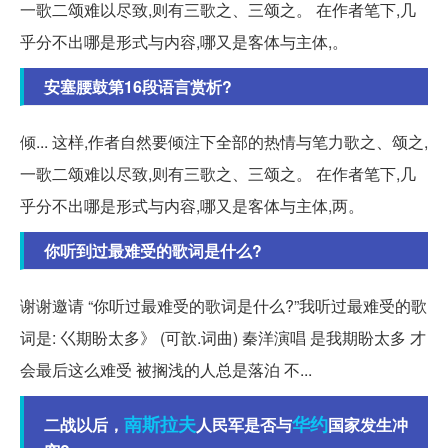
一歌二颂难以尽致,则有三歌之、三颂之。 在作者笔下,几
乎分不出哪是形式与内容,哪又是客体与主体,。
安塞腰鼓第16段语言赏析?
倾... 这样,作者自然要倾注下全部的热情与笔力歌之、颂之,
一歌二颂难以尽致,则有三歌之、三颂之。 在作者笔下,几
乎分不出哪是形式与内容,哪又是客体与主体,两。
你听到过最难受的歌词是什么?
谢谢邀请 “你听过最难受的歌词是什么?”我听过最难受的歌
词是: 巜期盼太多》 (可歆.词曲) 秦洋演唱 是我期盼太多 才
会最后这么难受 被搁浅的人总是落泊 不...
南斯拉夫
华约
二战以后，
人民军是否与
国家发生冲