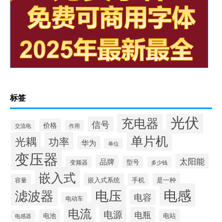
标签
光伏
充电器
信号
价格
交流电
作用
单片机
光耦
功率
华为
单位
变压器
太阳能
品牌
型号
变频器
多少钱
嵌入式
嵌入式系统
手机
是一种
容量
电感
滤波器
电压
电容
电动车
电流
电源
电瓶
电池
电站
电感器