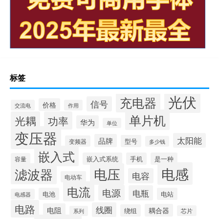
标签
光伏
充电器
信号
价格
交流电
作用
单片机
光耦
功率
华为
单位
变压器
太阳能
品牌
型号
变频器
多少钱
嵌入式
嵌入式系统
手机
是一种
容量
电感
滤波器
电压
电容
电动车
电流
电源
电瓶
电池
电站
电感器
电路
线圈
电阻
耦合器
绕组
芯片
系列