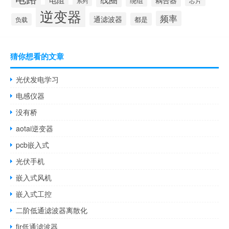
耦合器
绕组
芯片
系列
逆变器
频率
通滤波器
都是
负载
猜你想看的文章
光伏发电学习
电感仪器
没有桥
aotai逆变器
pcb嵌入式
光伏手机
嵌入式风机
嵌入式工控
二阶低通滤波器离散化
fir低通滤波器