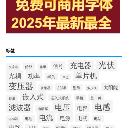
标签
光伏
充电器
信号
价格
交流电
作用
单片机
光耦
功率
华为
单位
变压器
太阳能
品牌
型号
变频器
多少钱
嵌入式
嵌入式系统
手机
是一种
容量
电感
滤波器
电压
电容
电动车
电流
电源
电瓶
电池
电站
电感器
电路
线圈
电阻