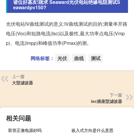
诸位好基友!跪求 Seaward光伏电站绝缘电阻测试S
eawardpv150?
光伏电站IV曲线测试的意义:IV曲线测试的目的:测量串开路
电压(Voc)和短路电流(Isc)以及极性,最大功率点电压(Vmp
p)、电流(Impp)和峰值功率(Pmax)的测。
网络标签：
光伏
曲线
测试
上一篇
大型滤波器
下一篇
iec插座型滤波器
相关问题
双管正激电源好吗
嵌入式方向是什么意思