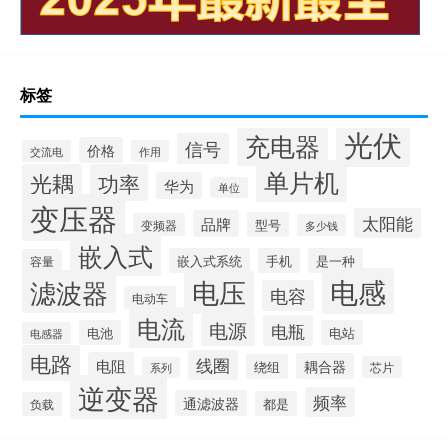
标签
光伏
充电器
信号
价格
交流电
作用
单片机
光耦
功率
华为
单位
变压器
太阳能
品牌
型号
变频器
多少钱
嵌入式
嵌入式系统
手机
是一种
容量
电感
滤波器
电压
电容
电动车
电流
电源
电瓶
电池
电站
电感器
电路
线圈
电阻
耦合器
绕组
芯片
系列
逆变器
频率
通滤波器
都是
负载