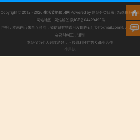
Copyright © 2012 - 2026
生活节能知识网
Powered by
网站分类目录
|
精选推荐文章
|
网站地图
|
疑难解答
陕ICP备04429492号
声明：本站内容来自互联网，如信息有错误可发邮件到f_fb#foxmail.com说明，我们
会及时纠正，谢谢
本站仅为个人兴趣爱好，不接盈利性广告及商业合作
小男孩