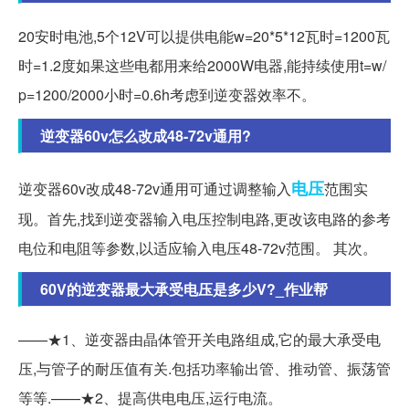
20安时电池,5个12V可以提供电能w=20*5*12瓦时=1200瓦
时=1.2度如果这些电都用来给2000W电器,能持续使用t=w/
p=1200/2000小时=0.6h考虑到逆变器效率不。
逆变器60v怎么改成48-72v通用?
电压
逆变器60v改成48-72v通用可通过调整输入
范围实
现。首先,找到逆变器输入电压控制电路,更改该电路的参考
电位和电阻等参数,以适应输入电压48-72v范围。 其次。
60V的逆变器最大承受电压是多少V?_作业帮
——★1、逆变器由晶体管开关电路组成,它的最大承受电
压,与管子的耐压值有关.包括功率输出管、推动管、振荡管
等等.——★2、提高供电电压,运行电流。