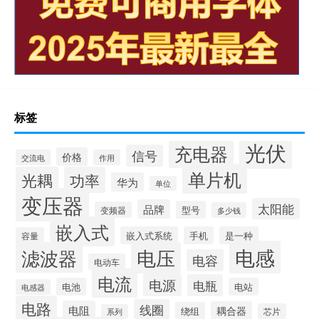
标签
光伏
充电器
信号
价格
交流电
作用
单片机
光耦
功率
华为
单位
变压器
太阳能
品牌
型号
变频器
多少钱
嵌入式
嵌入式系统
手机
是一种
容量
电感
滤波器
电压
电容
电动车
电流
电源
电瓶
电池
电站
电感器
电路
线圈
电阻
耦合器
绕组
芯片
系列