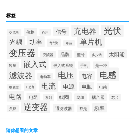
标签
光伏
充电器
信号
价格
交流电
作用
单片机
光耦
功率
华为
单位
变压器
太阳能
品牌
型号
变频器
多少钱
嵌入式
嵌入式系统
手机
是一种
容量
电感
滤波器
电压
电容
电动车
电流
电源
电瓶
电池
电站
电感器
电路
线圈
电阻
耦合器
绕组
芯片
系列
逆变器
频率
通滤波器
都是
负载
猜你想看的文章