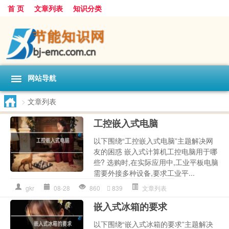
首 页
文章列表
知识分类
网站导航
>
文章列表
工控嵌入式电脑
以下围绕“工控嵌入式电脑”主题解决网
友的困惑 嵌入式计算机工控电脑用于哪
些? 选购时,在实际应用中,工业平板电脑
需要外接多种设备,要求工业平...
gkr
08-28
860
839
文章列表
嵌入式冰箱的要求
以下围绕“嵌入式冰箱的要求”主题解决