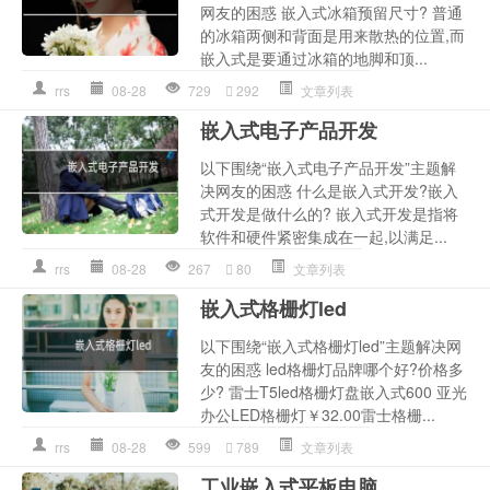
网友的困惑 嵌入式冰箱预留尺寸? 普通
的冰箱两侧和背面是用来散热的位置,而
嵌入式是要通过冰箱的地脚和顶...
rrs
08-28
729
292
文章列表
嵌入式电子产品开发
以下围绕“嵌入式电子产品开发”主题解
决网友的困惑 什么是嵌入式开发?嵌入
式开发是做什么的? 嵌入式开发是指将
软件和硬件紧密集成在一起,以满足...
rrs
08-28
267
80
文章列表
嵌入式格栅灯led
以下围绕“嵌入式格栅灯led”主题解决网
友的困惑 led格栅灯品牌哪个好?价格多
少? 雷士T5led格栅灯盘嵌入式600 亚光
办公LED格栅灯￥32.00雷士格栅...
rrs
08-28
599
789
文章列表
工业嵌入式平板电脑