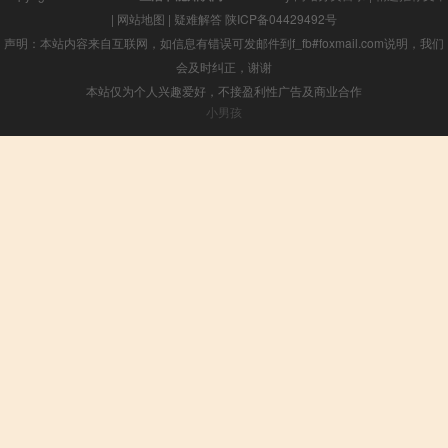
|
网站地图
|
疑难解答
陕ICP备04429492号
声明：本站内容来自互联网，如信息有错误可发邮件到f_fb#foxmail.com说明，我们
会及时纠正，谢谢
本站仅为个人兴趣爱好，不接盈利性广告及商业合作
小男孩