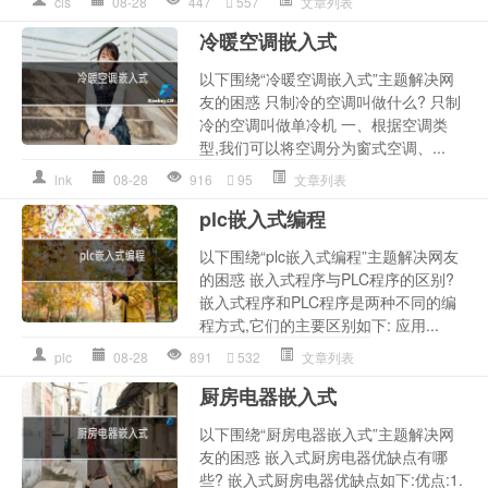
cls
08-28
447
557
文章列表
冷暖空调嵌入式
以下围绕“冷暖空调嵌入式”主题解决网
友的困惑 只制冷的空调叫做什么? 只制
冷的空调叫做单冷机 一、根据空调类
型,我们可以将空调分为窗式空调、...
lnk
08-28
916
95
文章列表
plc嵌入式编程
以下围绕“plc嵌入式编程”主题解决网友
的困惑 嵌入式程序与PLC程序的区别?
嵌入式程序和PLC程序是两种不同的编
程方式,它们的主要区别如下: 应用...
plc
08-28
891
532
文章列表
厨房电器嵌入式
以下围绕“厨房电器嵌入式”主题解决网
友的困惑 嵌入式厨房电器优缺点有哪
些? 嵌入式厨房电器优缺点如下:优点:1.