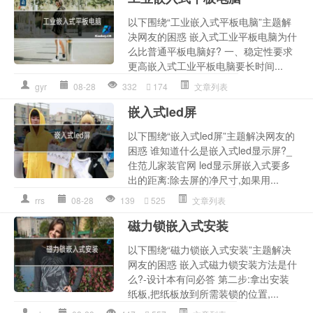
以下围绕“工业嵌入式平板电脑”主题解
决网友的困惑 嵌入式工业平板电脑为什
么比普通平板电脑好? 一、稳定性要求
更高嵌入式工业平板电脑要长时间...
gyr
08-28
332
174
文章列表
嵌入式led屏
以下围绕“嵌入式led屏”主题解决网友的
困惑 谁知道什么是嵌入式led显示屏?_
住范儿家装官网 led显示屏嵌入式要多
出的距离:除去屏的净尺寸,如果用...
rrs
08-28
139
525
文章列表
磁力锁嵌入式安装
以下围绕“磁力锁嵌入式安装”主题解决
网友的困惑 嵌入式磁力锁安装方法是什
么?-设计本有问必答 第二步:拿出安装
纸板,把纸板放到所需装锁的位置,...