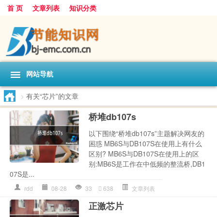
首 页
文章列表
知识分类
网站导航
>
有关“芯片”的文章
桥堆db107s
以下围绕“桥堆db107s”主题解决网友的
困惑 MB6S与DB107S在使用上有什么
区别? MB6S与DB107S在使用上的区
别:MB6S是工作在中低频的整流桥,DB1
07S是...
rdd
08-28
33
638
文章列表
正激芯片