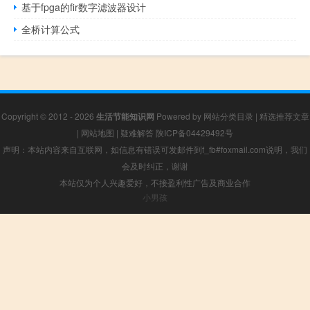
基于fpga的fir数字滤波器设计
全桥计算公式
Copyright © 2012 - 2026
生活节能知识网
Powered by
网站分类目录
|
精选推荐文章
|
网站地图
|
疑难解答
陕ICP备04429492号
声明：本站内容来自互联网，如信息有错误可发邮件到f_fb#foxmail.com说明，我们
会及时纠正，谢谢
本站仅为个人兴趣爱好，不接盈利性广告及商业合作
小男孩