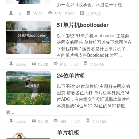
力一点都可以学会。不过是一个处...
dpj
08-28
585
993
文章列表
51单片机bootloader
以下围绕“51单片机bootloader”主题解
决网友的困惑 单片机可以先下载固件在
下载程序吗? 这要看是什么单片机了。
有的单片机支持Bootloader,才可...
sslake
08-28
912
93
文章列表
24位单片机
以下围绕“24位单片机”主题解决网友的
困惑 请教各位大虾:单片机本身集成24
位ADC，有何意义? 没听说那款单片机
本身集成24位ADC,24位的ADC精度
极...
sslake
08-28
468
537
文章列表
单片机板