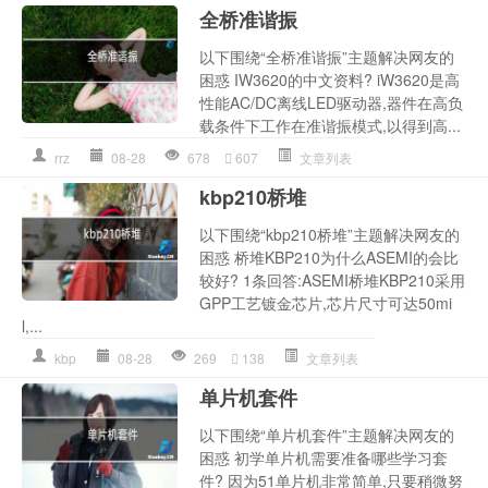
全桥准谐振
以下围绕“全桥准谐振”主题解决网友的
困惑 IW3620的中文资料? iW3620是高
性能AC/DC离线LED驱动器,器件在高负
载条件下工作在准谐振模式,以得到高...
rrz
08-28
678
607
文章列表
kbp210桥堆
以下围绕“kbp210桥堆”主题解决网友的
困惑 桥堆KBP210为什么ASEMI的会比
较好? 1条回答:ASEMI桥堆KBP210采用
GPP工艺镀金芯片,芯片尺寸可达50mi
l,...
kbp
08-28
269
138
文章列表
单片机套件
以下围绕“单片机套件”主题解决网友的
困惑 初学单片机需要准备哪些学习套
件? 因为51单片机非常简单,只要稍微努