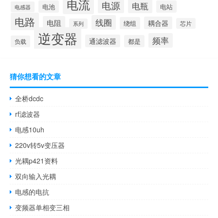
电流
电源
电瓶
电池
电站
电感器
电路
线圈
电阻
耦合器
绕组
芯片
系列
逆变器
频率
通滤波器
都是
负载
猜你想看的文章
全桥dcdc
rf滤波器
电感10uh
220v转5v变压器
光耦p421资料
双向输入光耦
电感的电抗
变频器单相变三相