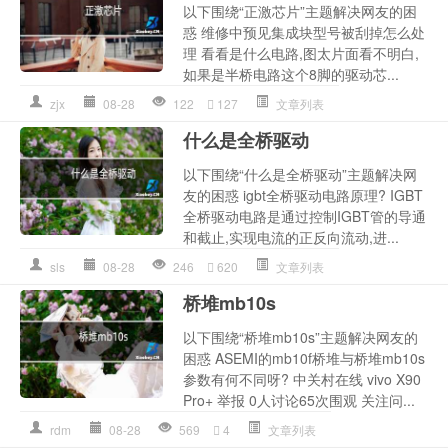
以下围绕“正激芯片”主题解决网友的困
惑 维修中预见集成块型号被刮掉怎么处
理 看看是什么电路,图太片面看不明白,
如果是半桥电路这个8脚的驱动芯...
zjx
08-28
122
127
文章列表
什么是全桥驱动
以下围绕“什么是全桥驱动”主题解决网
友的困惑 igbt全桥驱动电路原理? IGBT
全桥驱动电路是通过控制IGBT管的导通
和截止,实现电流的正反向流动,进...
sls
08-28
246
620
文章列表
桥堆mb10s
以下围绕“桥堆mb10s”主题解决网友的
困惑 ASEMI的mb10f桥堆与桥堆mb10s
参数有何不同呀? 中关村在线 vivo X90
Pro+ 举报 0人讨论65次围观 关注问...
rdm
08-28
569
4
文章列表