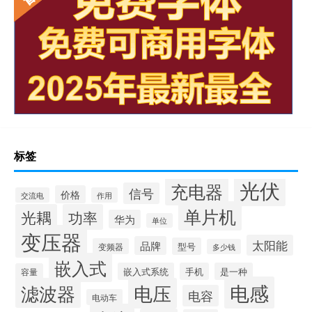
标签
光伏
充电器
信号
价格
交流电
作用
单片机
光耦
功率
华为
单位
变压器
太阳能
品牌
型号
变频器
多少钱
嵌入式
嵌入式系统
手机
是一种
容量
电感
滤波器
电压
电容
电动车