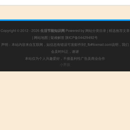
Copyright © 2012 - 2026
生活节能知识网
Powered by
网站分类目录
|
精选推荐文章
|
网站地图
|
疑难解答
陕ICP备04429492号
声明：本站内容来自互联网，如信息有错误可发邮件到f_fb#foxmail.com说明，我们
会及时纠正，谢谢
本站仅为个人兴趣爱好，不接盈利性广告及商业合作
小男孩