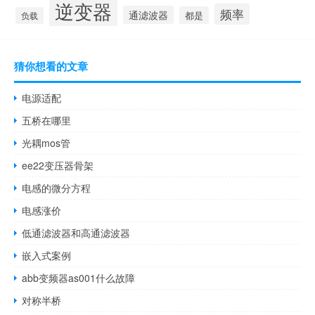
逆变器
频率
通滤波器
都是
负载
猜你想看的文章
电源适配
五桥在哪里
光耦mos管
ee22变压器骨架
电感的微分方程
电感涨价
低通滤波器和高通滤波器
嵌入式案例
abb变频器as001什么故障
对称半桥