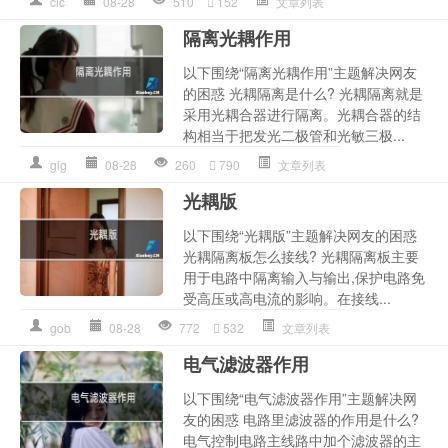
cic
08-28
510
152
文章列表
隔离光耦作用
以下围绕“隔离光耦作用”主题解决网友
的困惑 光耦隔离是什么? 光耦隔离就是
采用光耦合器进行隔离。光耦合器的结
构相当于把发光二极管和光敏三极...
glg
08-28
260
790
文章列表
光耦版
以下围绕“光耦版”主题解决网友的困惑
光耦隔离板怎么接线? 光耦隔离板主要
用于电路中隔离输入与输出,保护电路免
受高压或高电流的影响。在接线...
gob
08-28
772
532
文章列表
电气滤波器作用
以下围绕“电气滤波器作用”主题解决网
友的困惑 电路里滤波器的作用是什么?
电气控制电路主线路中加个滤波器的主