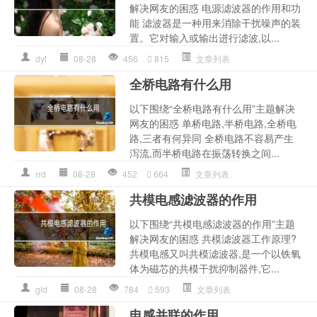
解决网友的困惑 电源滤波器的作用和功
能 滤波器是一种用来消除干扰噪声的装
置。它对输入或输出进行滤波,以...
dyl
08-28
456
815
文章列表
全桥电路有什么用
以下围绕“全桥电路有什么用”主题解决
网友的困惑 单桥电路,半桥电路,全桥电
路,三者有何异同 全桥电路不容易产生
泻流,而半桥电路在振荡转换之间...
rrd
08-28
452
664
文章列表
共模电感滤波器的作用
以下围绕“共模电感滤波器的作用”主题
解决网友的困惑 共模滤波器工作原理?
共模电感又叫共模滤波器,是一个以铁氧
体为磁芯的共模干扰抑制器件,它...
gld
08-28
784
593
文章列表
电感并联的作用