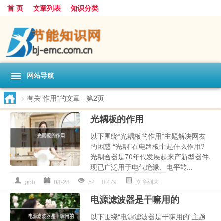
首 页
文章列表
知识分类
网站导航
>
有关“作用”的文章
- 第2页
光耦板的作用
以下围绕“光耦板的作用”主题解决网友
的困惑 “光耦”在电路板中起什么作用?
光耦合器是70年代发展起来产新型器件,
现已广泛用于电气绝缘、电平转...
gob
08-28
54
479
文章列表
电源滤波器是干嘛用的
以下围绕“电源滤波器是干嘛用的”主题