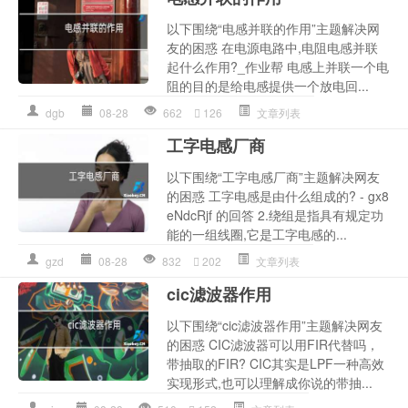
以下围绕“电感并联的作用”主题解决网
友的困惑 在电源电路中,电阻电感并联
起什么作用?_作业帮 电感上并联一个电
阻的目的是给电感提供一个放电回...
dgb
08-28
662
126
文章列表
工字电感厂商
以下围绕“工字电感厂商”主题解决网友
的困惑 工字电感是由什么组成的? - gx8
eNdcRjf 的回答 2.绕组是指具有规定功
能的一组线圈,它是工字电感的...
gzd
08-28
832
202
文章列表
cic滤波器作用
以下围绕“cic滤波器作用”主题解决网友
的困惑 CIC滤波器可以用FIR代替吗，
带抽取的FIR? CIC其实是LPF一种高效
实现形式,也可以理解成你说的带抽...