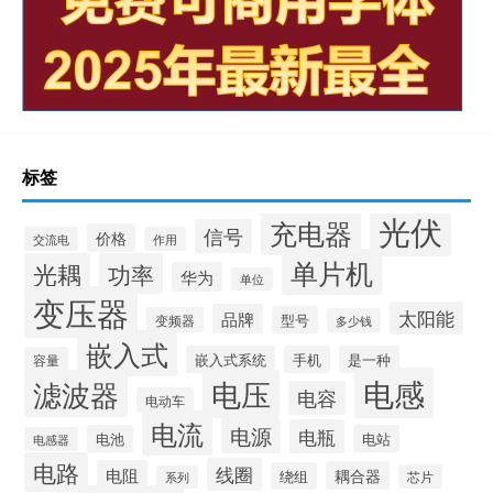
标签
光伏
充电器
信号
价格
交流电
作用
单片机
光耦
功率
华为
单位
变压器
太阳能
品牌
型号
变频器
多少钱
嵌入式
嵌入式系统
手机
是一种
容量
电感
滤波器
电压
电容
电动车
电流
电源
电瓶
电池
电站
电感器
电路
线圈
电阻
耦合器
绕组
芯片
系列