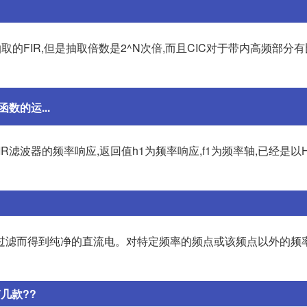
取的FIR,但是抽取倍数是2^N次倍,而且CIC对于带内高频部分
数的运...
FIR滤波器的频率响应,返回值h1为频率响应,f1为频率轴,已经是以
过滤而得到纯净的直流电。对特定频率的频点或该频点以外的频
几款??