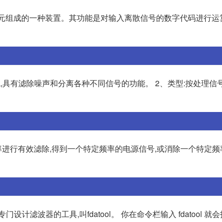
法器和延时单元组成的一种装置。其功能是对输入离散信号的数字代码进行运
,具有滤除噪声和分离各种不同信号的功能。 2、类型:按处理信号
进行有效滤除,得到一个特定频率的电源信号,或消除一个特定频
设计滤波器的工具,叫fdatool。 你在命令栏输入 fdatool 