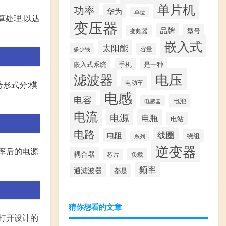
单片机
功率
华为
单位
算处理,以达
变压器
品牌
型号
变频器
嵌入式
太阳能
容量
多少钱
嵌入式系统
手机
是一种
滤波器
电压
电动车
形式分:模
电感
电容
电池
电感器
电流
电源
电瓶
电站
电路
线圈
电阻
绕组
系列
逆变器
率后的电源
耦合器
负载
芯片
频率
通滤波器
都是
猜你想看的文章
就会打开设计的