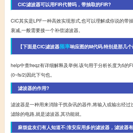
CIC滤波器可以用FIR代替吗，带抽取的FIR?
CIC其实是LPF一种高效实现形式,也可以理解成你说的带抽
衰减,一般需要接一个补偿滤波器。
频率
【下面是CIC滤波器
响应图的M代码.特别是那几个函
help中查freqz有详细解释及举例.该句用于分析长度为5的
(0~fs/2)因此下句也。
滤波器的作用?
滤波器是一种用来消除干扰杂讯的器件,将输入或输出经过
滤除的电路,就是滤波器,其功能就。
麻烦盆友们有人知道不:淮安应用多的滤波器，滤波器有