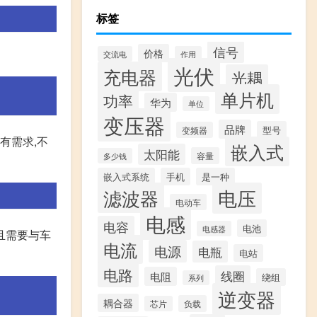
标签
信号
价格
交流电
作用
光伏
充电器
光耦
单片机
功率
华为
单位
变压器
品牌
型号
变频器
有需求,不
嵌入式
太阳能
容量
多少钱
嵌入式系统
手机
是一种
滤波器
电压
电动车
电感
电容
电池
电感器
且需要与车
电流
电源
电瓶
电站
电路
线圈
电阻
绕组
系列
逆变器
耦合器
负载
芯片