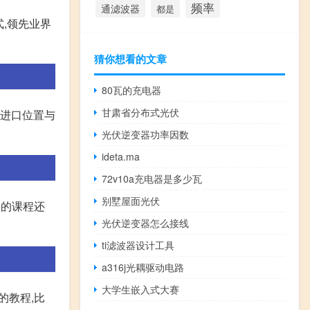
频率
通滤波器
都是
,领先业界
猜你想看的文章
80瓦的充电器
甘肃省分布式光伏
的进口位置与
光伏逆变器功率因数
ideta.ma
72v10a充电器是多少瓦
别墅屋面光伏
客的课程还
光伏逆变器怎么接线
ti滤波器设计工具
a316j光耦驱动电路
大学生嵌入式大赛
的教程,比