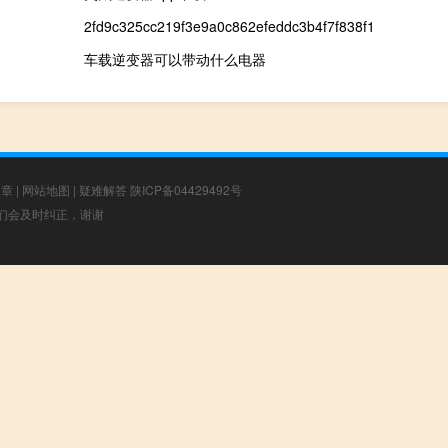
2fd9c325cc219f3e9a0c862efeddc3b4f7f838f1
车载逆变器可以带动什么电器
文章
|
网站地图
|
疑难解答
陕ICP备04429492号
，我们会及时纠正，谢谢