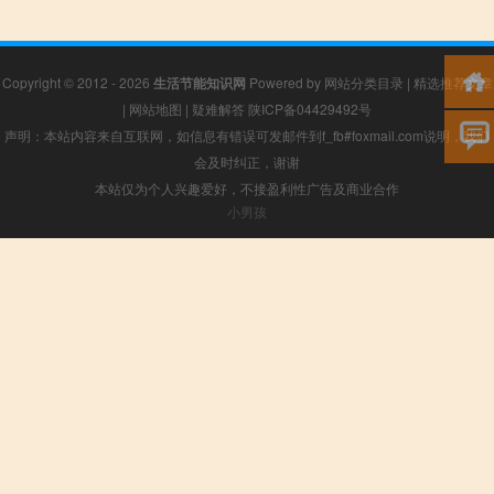
Copyright © 2012 - 2026
生活节能知识网
Powered by
网站分类目录
|
精选推荐文章
|
网站地图
|
疑难解答
陕ICP备04429492号
声明：本站内容来自互联网，如信息有错误可发邮件到f_fb#foxmail.com说明，我们
会及时纠正，谢谢
本站仅为个人兴趣爱好，不接盈利性广告及商业合作
小男孩