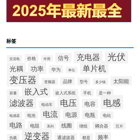
标签
光伏
充电器
信号
价格
交流电
作用
单片机
光耦
功率
华为
单位
变压器
太阳能
品牌
型号
变频器
多少钱
嵌入式
嵌入式系统
手机
是一种
容量
电感
滤波器
电压
电容
电动车
电流
电源
电瓶
电池
电站
电感器
电路
线圈
电阻
耦合器
绕组
芯片
系列
逆变器
频率
通滤波器
都是
负载