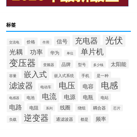
标签
光伏
充电器
信号
价格
交流电
作用
单片机
光耦
功率
华为
单位
变压器
太阳能
品牌
型号
变频器
多少钱
嵌入式
嵌入式系统
手机
是一种
容量
电感
滤波器
电压
电容
电动车
电流
电源
电瓶
电池
电站
电感器
电路
线圈
电阻
耦合器
绕组
芯片
系列
逆变器
频率
通滤波器
都是
负载