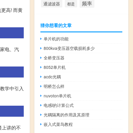
频率
通滤波器
都是
更高! 而黄
猜你想看的文章
单片机的功能
800kva变压器空载损耗多少
、家电、汽
全桥变压器
8052单片机
acdc光耦
明桥怎么样
在教学中引入
nuvoton单片机
电感l的计算公式
光耦隔离的作用及其原理
嵌入式菜鸟教程
 楼上讲的不