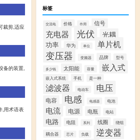
标签
信号
价格
交流电
作用
可裁剪,适应
光伏
充电器
光耦
单片机
功率
华为
单位
变压器
品牌
型号
变频器
嵌入式
设备的装置,
太阳能
容量
多少钱
嵌入式系统
手机
是一种
滤波器
电压
电动车
电感
电容
电池
电感器
电流
,用术语表
电源
电瓶
电站
电路
线圈
电阻
绕组
系列
逆变器
耦合器
负载
芯片