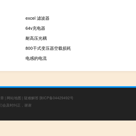
excel 滤波器
64v充电器
耐高压光耦
800干式变压器空载损耗
电感的电流
文章
|
网站地图
|
疑难解答
陕ICP备04429492号
，我们会及时纠正，谢谢