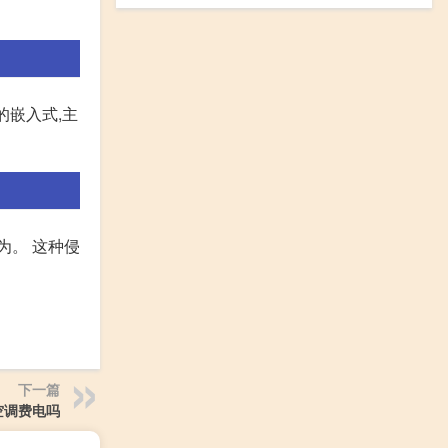
的嵌入式,主
为。 这种侵
下一篇
空调费电吗