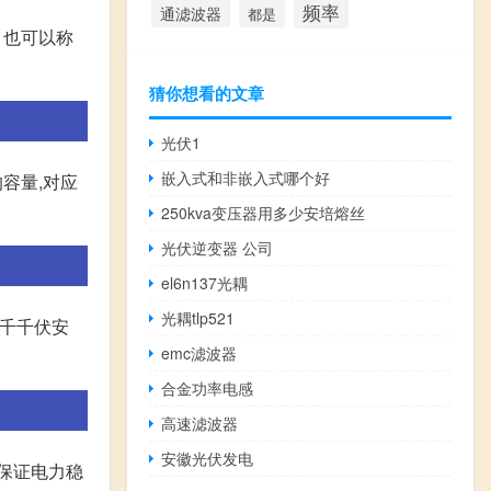
频率
通滤波器
都是
A 也可以称
猜你想看的文章
光伏1
嵌入式和非嵌入式哪个好
的容量,对应
250kva变压器用多少安培熔丝
光伏逆变器 公司
el6n137光耦
光耦tlp521
称千千伏安
emc滤波器
合金功率电感
高速滤波器
安徽光伏发电
和保证电力稳