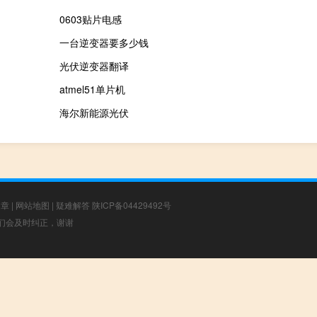
0603贴片电感
一台逆变器要多少钱
光伏逆变器翻译
atmel51单片机
海尔新能源光伏
文章
|
网站地图
|
疑难解答
陕ICP备04429492号
，我们会及时纠正，谢谢