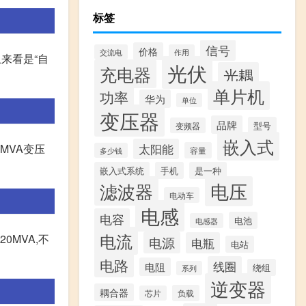
标签
信号
价格
交流电
作用
来看是“自
光伏
充电器
光耦
单片机
功率
华为
单位
变压器
品牌
型号
变频器
嵌入式
MVA变压
太阳能
容量
多少钱
嵌入式系统
手机
是一种
滤波器
电压
电动车
电感
电容
电池
电感器
电流
20MVA,不
电源
电瓶
电站
电路
线圈
电阻
绕组
系列
逆变器
耦合器
负载
芯片