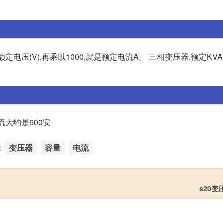
定电压(V),再乘以1000,就是额定电流A。 三相变压器,额定KV
电流大约是600安
：
变压器
容量
电流
s20变