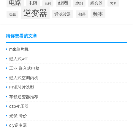
电路
线圈
电阻
耦合器
绕组
芯片
系列
逆变器
频率
通滤波器
都是
负载
猜你想看的文章
mtk单片机
嵌入式wifi
工业 嵌入式电脑
嵌入式空调内机
电源芯片选型
车载逆变器推荐
qzb变压器
光伏 降价
diy逆变器