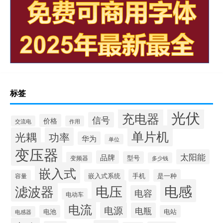
标签
光伏
充电器
信号
价格
交流电
作用
单片机
光耦
功率
华为
单位
变压器
太阳能
品牌
型号
变频器
多少钱
嵌入式
嵌入式系统
手机
是一种
容量
电感
滤波器
电压
电容
电动车
电流
电源
电瓶
电池
电站
电感器