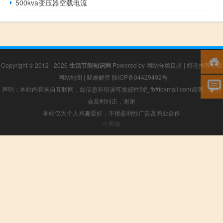
500kva变压器空载电流
Copyright © 2012 - 2026
生活节能知识网
Powered by
网站分类目录
|
精选推荐文章
|
网站地图
|
疑难解答
陕ICP备04429492号
声明：本站内容来自互联网，如信息有错误可发邮件到f_fb#foxmail.com说明，我们
会及时纠正，谢谢
本站仅为个人兴趣爱好，不接盈利性广告及商业合作
小男孩