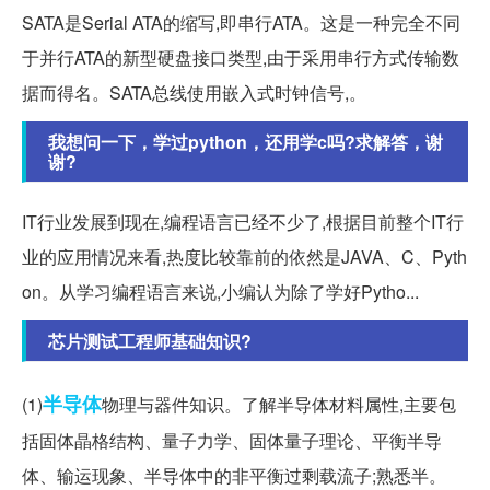
SATA是Serial ATA的缩写,即串行ATA。这是一种完全不同
于并行ATA的新型硬盘接口类型,由于采用串行方式传输数
据而得名。SATA总线使用嵌入式时钟信号,。
我想问一下，学过python，还用学c吗?求解答，谢
谢?
IT行业发展到现在,编程语言已经不少了,根据目前整个IT行
业的应用情况来看,热度比较靠前的依然是JAVA、C、Pyth
on。从学习编程语言来说,小编认为除了学好Pytho...
芯片测试工程师基础知识?
半导体
(1)
物理与器件知识。了解半导体材料属性,主要包
括固体晶格结构、量子力学、固体量子理论、平衡半导
体、输运现象、半导体中的非平衡过剩载流子;熟悉半。