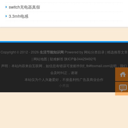
switch充电器真假
3.3mh电感
Copyright © 2012 - 2026
生活节能知识网
Powered by
网站分类目录
|
精选推荐文章
|
网站地图
|
疑难解答
陕ICP备04429492号
声明：本站内容来自互联网，如信息有错误可发邮件到f_fb#foxmail.com说明，我们
会及时纠正，谢谢
本站仅为个人兴趣爱好，不接盈利性广告及商业合作
小男孩