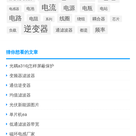
电流
电源
电瓶
电池
电站
电感器
电路
线圈
电阻
耦合器
绕组
芯片
系列
逆变器
频率
通滤波器
都是
负载
猜你想看的文章
光耦a316j怎样屏蔽保护
变频器滤波器
通信逆变器
均值滤波器
光伏新能源图片
单片机ea
低通滤波器带宽
磁环电感厂家