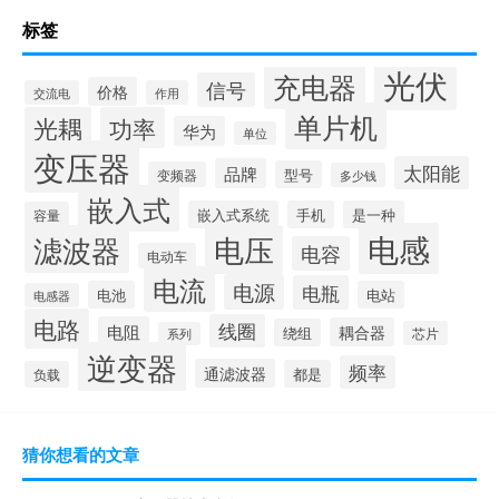
标签
光伏
充电器
信号
价格
交流电
作用
单片机
光耦
功率
华为
单位
变压器
太阳能
品牌
型号
变频器
多少钱
嵌入式
嵌入式系统
手机
是一种
容量
电感
滤波器
电压
电容
电动车
电流
电源
电瓶
电池
电站
电感器
电路
线圈
电阻
耦合器
绕组
芯片
系列
逆变器
频率
通滤波器
都是
负载
猜你想看的文章