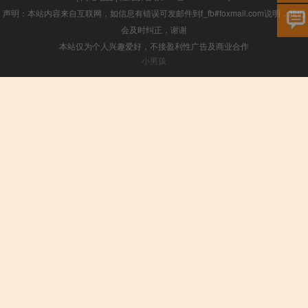
声明：本站内容来自互联网，如信息有错误可发邮件到f_fb#foxmail.com说明，我们
会及时纠正，谢谢
本站仅为个人兴趣爱好，不接盈利性广告及商业合作
小男孩