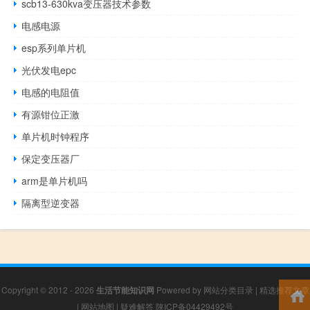
scb13-630kva变压器技术参数
电感电源
esp系列单片机
光伏发电epc
电感的电阻值
有源钳位正激
单片机时钟程序
保定变压器厂
arm是单片机吗
隔离型逆变器
Copyright © 2012 - 2026
生活节能知识网
Powered by
网站分类目录
|
精选推荐文章
|
网站地图
|
疑难解答
陕ICP备04429492号