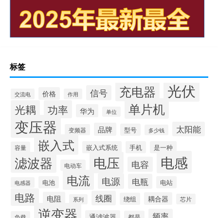
标签
光伏
充电器
信号
价格
交流电
作用
单片机
光耦
功率
华为
单位
变压器
太阳能
品牌
型号
变频器
多少钱
嵌入式
嵌入式系统
手机
是一种
容量
电感
滤波器
电压
电容
电动车
电流
电源
电瓶
电池
电站
电感器
电路
线圈
电阻
耦合器
绕组
芯片
系列
逆变器
频率
通滤波器
都是
负载