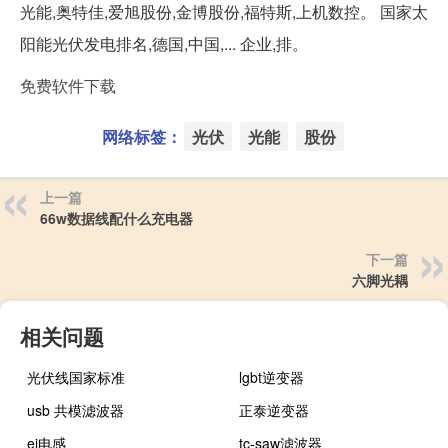
光能,奥特佳,爱旭股份,金博股份,福特斯,上机数控。 国家太
阳能光伏发电排名,德国,中国,... 企业,排。
免费软件下载
网络标签：
光伏
光能
股份
上一篇
66w数据线配什么充电器
下一篇
六脚光耦
相关问题
光伏线国家标准
lgbt逆变器
usb 共模滤波器
正泰逆变器
ei电感
tc-saw滤波器