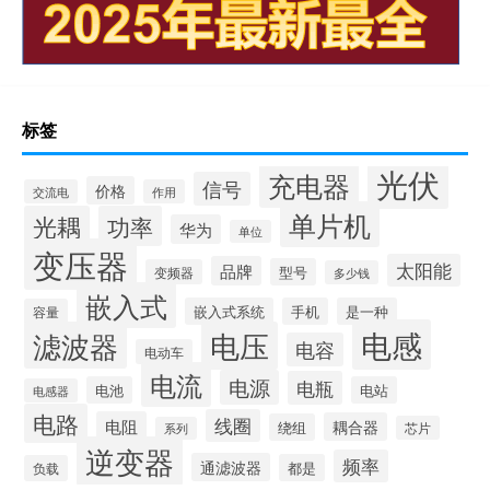
标签
光伏
充电器
信号
价格
交流电
作用
单片机
光耦
功率
华为
单位
变压器
太阳能
品牌
型号
变频器
多少钱
嵌入式
嵌入式系统
手机
是一种
容量
电感
滤波器
电压
电容
电动车
电流
电源
电瓶
电池
电站
电感器
电路
线圈
电阻
耦合器
绕组
芯片
系列
逆变器
频率
通滤波器
都是
负载