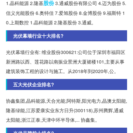
股份
1.晶科能源 2.隆基
3.通威股份有限公司 4.迈为股份 5.
信义光能股份 6.奥特佳 7.爱旭股份 8.金博股份 9.福斯特 1
0.上期数控 1.晶科能源 2.隆基股份 3.通威。
光伏幕墙行业十大排名?
光伏幕墙行业有: 维业股份300621:公司位于深圳市福田区
新洲路以西、莲花路以南振业景洲大厦裙楼101,主要从事
建筑装饰工程的设计与施工。从2018年到2020年,公。
五大光伏企业排名?
协鑫集团,晶科能源,天合光能,阿特斯,阳光电力,晶澳太阳能,
隆基绿能,江苏爱康实业东方日升(300118),苏州腾辉,通威
太阳能,浙江正泰,天津中环半导体,... 协鑫集。