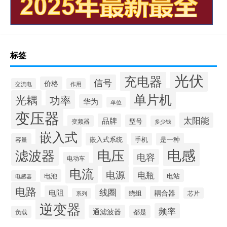
标签
光伏
充电器
信号
价格
交流电
作用
单片机
光耦
功率
华为
单位
变压器
太阳能
品牌
型号
变频器
多少钱
嵌入式
嵌入式系统
手机
是一种
容量
电感
滤波器
电压
电容
电动车
电流
电源
电瓶
电池
电站
电感器
电路
线圈
电阻
耦合器
绕组
芯片
系列
逆变器
频率
通滤波器
都是
负载