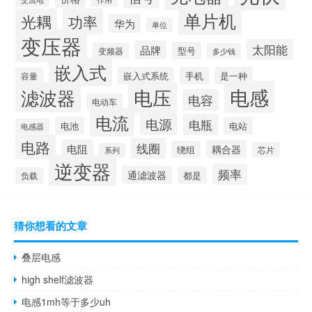
单片机
光耦
功率
华为
单位
变压器
太阳能
品牌
型号
变频器
多少钱
嵌入式
嵌入式系统
手机
是一种
容量
电感
滤波器
电压
电容
电动车
电流
电源
电瓶
电池
电站
电感器
电路
线圈
电阻
耦合器
绕组
芯片
系列
逆变器
频率
通滤波器
都是
负载
猜你想看的文章
叠层电感
high shelf滤波器
电感1mh等于多少uh