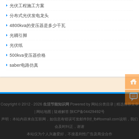
光伏工程施工方案
分布式光伏发电龙头
4800kva的变压器是多少千瓦
光耦引脚
光伏纸
500kva变压器价格
saber电路仿真
Copyright © 2012 - 2026
生活节能知识网
Powered by
网站分类目录
|
精选推荐文章
|
网站地图
|
疑难解答
陕ICP备04429492号
声明：本站内容来自互联网，如信息有错误可发邮件到f_fb#foxmail.com说明，我们
会及时纠正，谢谢
本站仅为个人兴趣爱好，不接盈利性广告及商业合作