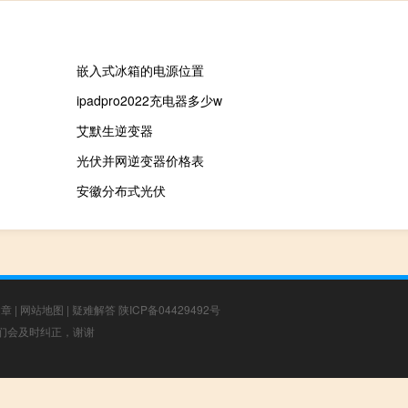
嵌入式冰箱的电源位置
ipadpro2022充电器多少w
艾默生逆变器
光伏并网逆变器价格表
安徽分布式光伏
文章
|
网站地图
|
疑难解答
陕ICP备04429492号
，我们会及时纠正，谢谢