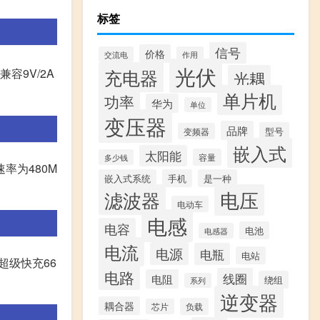
标签
信号
价格
交流电
作用
光伏
充电器
,兼容9V/2A
光耦
单片机
功率
华为
单位
变压器
品牌
型号
变频器
嵌入式
太阳能
容量
多少钱
速率为480M
嵌入式系统
手机
是一种
滤波器
电压
电动车
电感
电容
电池
电感器
电流
电源
电瓶
电站
超级快充66
电路
线圈
电阻
绕组
系列
逆变器
耦合器
负载
芯片