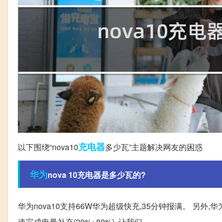
充电器
以下围绕“nova10
多少瓦”主题解决网友的困惑
华为
nova 10充电器是多少瓦的?
华为nova10支持66W华为超级快充,35分钟报满。 另外,华为
速完成电量补充(20%~80%), 让我们..。