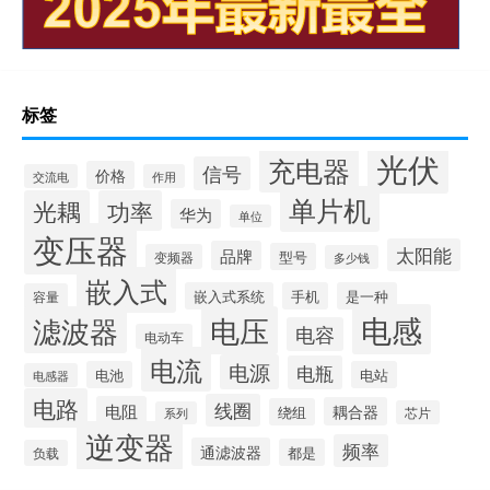
标签
光伏
充电器
信号
价格
交流电
作用
单片机
光耦
功率
华为
单位
变压器
太阳能
品牌
型号
变频器
多少钱
嵌入式
嵌入式系统
手机
是一种
容量
电感
滤波器
电压
电容
电动车
电流
电源
电瓶
电池
电站
电感器
电路
线圈
电阻
耦合器
绕组
芯片
系列
逆变器
频率
通滤波器
都是
负载