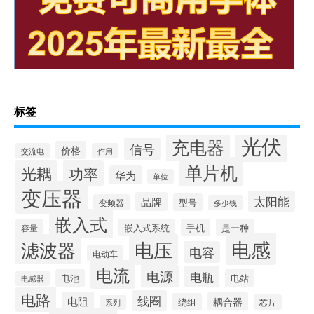
标签
光伏
充电器
信号
价格
交流电
作用
单片机
光耦
功率
华为
单位
变压器
太阳能
品牌
型号
变频器
多少钱
嵌入式
嵌入式系统
手机
是一种
容量
电感
滤波器
电压
电容
电动车
电流
电源
电瓶
电池
电站
电感器
电路
线圈
电阻
耦合器
绕组
芯片
系列