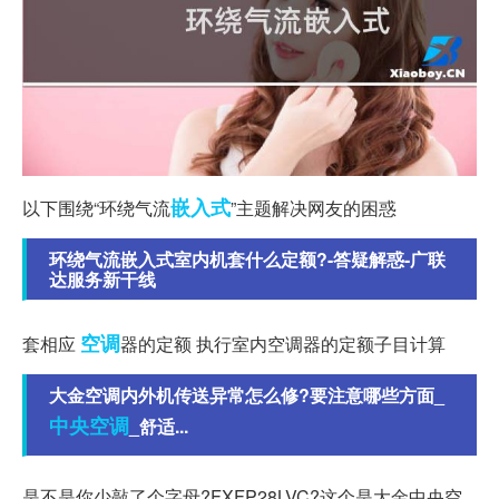
嵌入式
以下围绕“环绕气流
”主题解决网友的困惑
环绕气流嵌入式室内机套什么定额?-答疑解惑-广联
达服务新干线
空调
套相应
器的定额 执行室内空调器的定额子目计算
大金空调内外机传送异常怎么修?要注意哪些方面_
中央空调
_舒适...
是不是你少敲了个字母?FXFP28LVC?这个是大金中央空