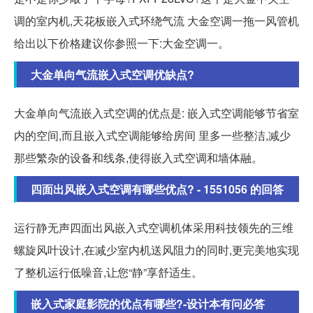
调的室内机,天花板嵌入式环绕气流 大金空调一拖一风管机
给出以下价格建议你参照一下:大金空调一。
大金单向气流嵌入式空调优缺点?
大金单向气流嵌入式空调的优点是: 嵌入式空调能够节省室
内的空间,而且嵌入式空调能够给房间 里多一些整洁,减少
那些繁杂的设备和线条,使得嵌入式空调和墙体融。
四面出风嵌入式空调有哪些优点? - 1551056 的回答
运行静无声四面出风嵌入式空调机体采用科技领先的三维
螺旋风叶设计,在减少室内机送风阻力的同时,更完美地实现
了整机运行低噪音,让您“静”享舒适生。
嵌入式家庭影院的优点有哪些?-设计本有问必答