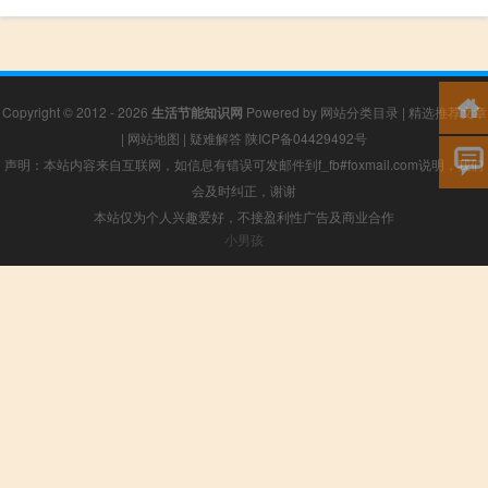
Copyright © 2012 - 2026
生活节能知识网
Powered by
网站分类目录
|
精选推荐文章
|
网站地图
|
疑难解答
陕ICP备04429492号
声明：本站内容来自互联网，如信息有错误可发邮件到f_fb#foxmail.com说明，我们
会及时纠正，谢谢
本站仅为个人兴趣爱好，不接盈利性广告及商业合作
小男孩