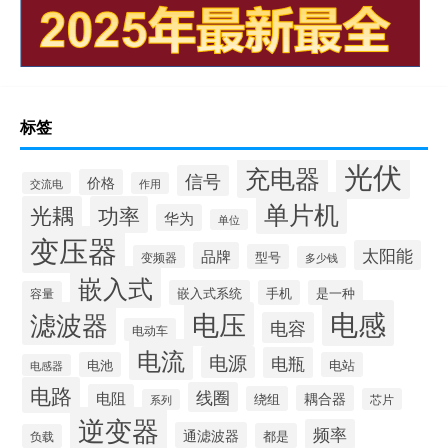
标签
光伏
充电器
信号
价格
交流电
作用
单片机
光耦
功率
华为
单位
变压器
太阳能
品牌
型号
变频器
多少钱
嵌入式
嵌入式系统
手机
是一种
容量
电感
滤波器
电压
电容
电动车
电流
电源
电瓶
电池
电站
电感器
电路
线圈
电阻
耦合器
绕组
芯片
系列
逆变器
频率
通滤波器
都是
负载