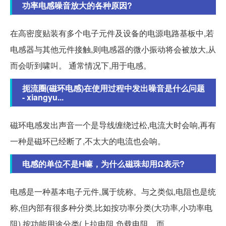
功率电感噪音放大的各种原因?
在高密度贴装有多个电子元件及设备的电源电路基板中,若
电感器与其他元件接触,则电感器的微小振动将会被放大,从
而会听到啸叫。 通常情况下,用于电感。
扼流圈(磁环电感)在使用过程中发出噪音是什么问题
- xiangyu...
磁环电感发出声音一个是导线缠绕过松,电流大时会响,再有
一种是磁环已经断了,不太大的电流也会响。
电感的单位不是H嘛，为什么磁珠却用Ω表示?
电感是一种基本电子元件,属于统称。与之类似,电阻也是统
称,但内部有很多种分类,比如按功率分类(大功率,小功率电
阻),按功能用途分类(上拉电阻,负载电阻... 而。