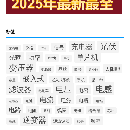
标签
光伏
充电器
信号
价格
交流电
作用
单片机
光耦
功率
华为
单位
变压器
太阳能
品牌
型号
变频器
多少钱
嵌入式
嵌入式系统
手机
是一种
容量
电感
滤波器
电压
电容
电动车
电流
电源
电瓶
电池
电站
电感器
电路
线圈
电阻
耦合器
绕组
芯片
系列
逆变器
频率
通滤波器
都是
负载