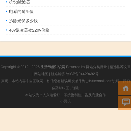
抗5g滤波器
电感的耐压值
拆除光伏多少钱
48v逆变器变220v价格
Copyright © 2012 - 2026
生活节能知识网
Powered by
网站分类目录
|
精选推荐文章
|
网站地图
|
疑难解答
陕ICP备04429492号
声明：本站内容来自互联网，如信息有错误可发邮件到f_fb#foxmail.com说明，我们
会及时纠正，谢谢
本站仅为个人兴趣爱好，不接盈利性广告及商业合作
小男孩