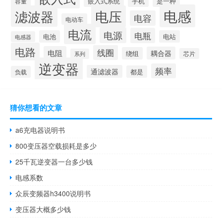
嵌入式系统
手机
是一种
容量
电感
滤波器
电压
电容
电动车
电流
电源
电瓶
电池
电站
电感器
电路
线圈
电阻
耦合器
绕组
芯片
系列
逆变器
频率
通滤波器
都是
负载
猜你想看的文章
a6充电器说明书
800变压器空载损耗是多少
25千瓦逆变器一台多少钱
电感系数
众辰变频器h3400说明书
变压器大概多少钱