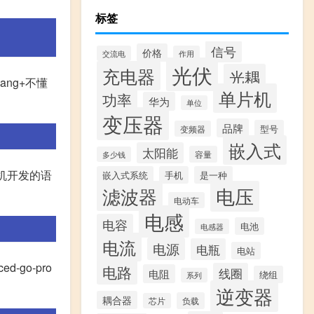
标签
信号
价格
交流电
作用
光伏
充电器
光耦
ng+不懂
单片机
功率
华为
单位
变压器
品牌
型号
变频器
嵌入式
太阳能
容量
多少钱
机开发的语
嵌入式系统
手机
是一种
滤波器
电压
电动车
电感
电容
电池
电感器
电流
电源
电瓶
电站
d-go-pro
电路
线圈
电阻
绕组
系列
逆变器
耦合器
负载
芯片