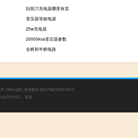
刮胡刀充电器哪里有卖
变压器等效电源
25w充电器
20000kva变压器参数
全桥和半桥电路
文章
|
网站地图
|
疑难解答
陕ICP备04429492号
，我们会及时纠正，谢谢