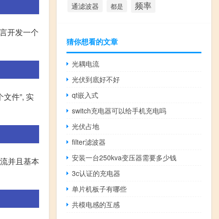
频率
通滤波器
都是
语言开发一个
猜你想看的文章
光耦电流
光伏到底好不好
qt嵌入式
文件”, 实
switch充电器可以给手机充电吗
光伏占地
filter滤波器
安装一台250kva变压器需要多少钱
行交流并且基本
3c认证的充电器
单片机板子有哪些
共模电感的互感