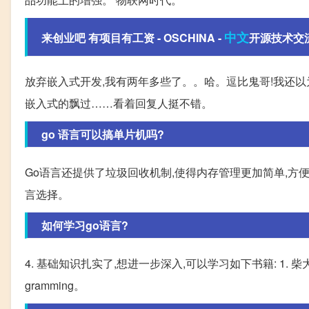
中文
来创业吧 有项目有工资 - OSCHINA -
开源技术交
放弃嵌入式开发,我有两年多些了。。哈。逗比鬼哥!我还以为鬼
嵌入式的飘过……看着回复人挺不错。
go 语言可以搞单片机吗?
Go语言还提供了垃圾回收机制,使得内存管理更加简单,方
言选择。
如何学习go语言?
4. 基础知识扎实了,想进一步深入,可以学习如下书籍: 1. 柴大的 《Go 语
gramming。