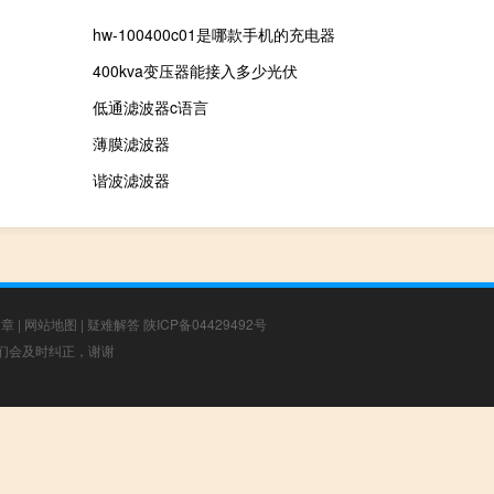
hw-100400c01是哪款手机的充电器
400kva变压器能接入多少光伏
低通滤波器c语言
薄膜滤波器
谐波滤波器
文章
|
网站地图
|
疑难解答
陕ICP备04429492号
，我们会及时纠正，谢谢