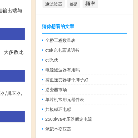
频率
通滤波器
都是
相输出端与
猜你想看的文章
全桥工程数量表
ctek充电器说明书
。 大多数此
ctl光伏
电源滤波器有用吗
捕鱼逆变器哪个牌子好
逆变器市场
器,调压器,
单片机常用元器件表
共模磁环电感
2500kva变压器额定电流
笔记本变压器