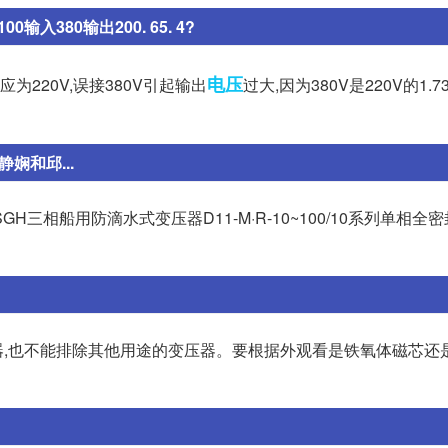
入380输出200. 65. 4?
电压
为220V,误接380V引起输出
过大,因为380V是220V的1.7
静娴和邱...
GH三相船用防滴水式变压器D11-M·R-10~100/10系列单相全
,也不能排除其他用途的变压器。要根据外观看是铁氧体磁芯还