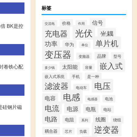
标签
信号
价格
交流电
作用
3倍 BK是控
光伏
充电器
光耦
单片机
功率
华为
单位
变压器
品牌
型号
变频器
嵌入式
密封卷铁心配
太阳能
容量
多少钱
嵌入式系统
手机
是一种
滤波器
电压
电动车
电感
电容
电池
电感器
电流
是硅钢片磁
电源
电瓶
电站
电路
线圈
电阻
绕组
系列
逆变器
耦合器
负载
芯片