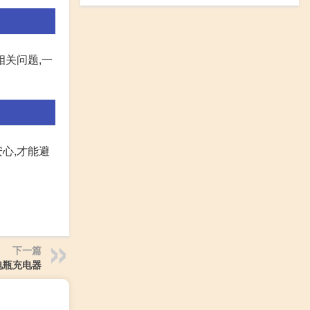
关问题,一
心,才能避
下一篇
v电瓶充电器