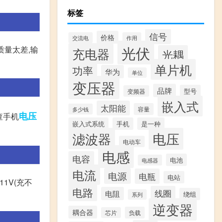
标签
信号
价格
交流电
作用
光伏
质量太差,输
充电器
光耦
单片机
功率
华为
单位
变压器
品牌
型号
变频器
嵌入式
太阳能
容量
多少钱
电压
查手机
嵌入式系统
手机
是一种
滤波器
电压
电动车
电感
电容
电池
电感器
电流
电源
电瓶
电站
1V(充不
电路
线圈
电阻
绕组
系列
逆变器
耦合器
负载
芯片