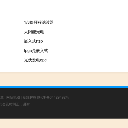
1/3倍频程滤波器
太阳能光电
嵌入式rtsp
fpga是嵌入式
光伏发电epc
文章
|
网站地图
|
疑难解答
陕ICP备04429492号
，我们会及时纠正，谢谢