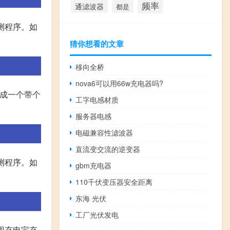
频率
通滤波器
都是
测程序。如
猜你想看的文章
移向全桥
nova6可以用66w充电器吗?
变成一个带个
工字电感材质
服务器电感
电磁兼容性滤波器
直流变交流的逆变器
测程序。如
gbm充电器
110千伏变压器安全距离
东海 光伏
工厂光伏发电
现充电宝充