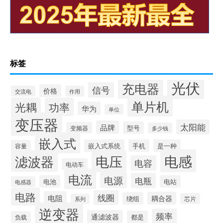
标签
光伏
充电器
信号
价格
交流电
作用
单片机
光耦
功率
华为
单位
变压器
太阳能
品牌
型号
变频器
多少钱
嵌入式
嵌入式系统
手机
是一种
容量
电感
滤波器
电压
电容
电动车
电流
电源
电瓶
电池
电站
电感器
电路
线圈
电阻
耦合器
绕组
芯片
系列
逆变器
频率
通滤波器
都是
负载