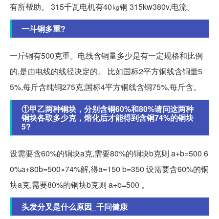
有所帮助。 315千瓦电机有40㎏铜 315kw380v,电流。
一斗铜多重?
一斤铜有500克重。电线含铜量多少是有一定规格和比例
的,是由电线的线径决定的。 比如国标2平方铜线含铜量5
5%,每斤含纯铜275克;国标4平方铜线含铜75%,每斤含。
①甲乙两种铜块，分别含铜60%和80%请问这两种
铜块各取多少克，熔化后才能得到含铜74%的铜块
5?
设需要含60%的铜块a克,需要80%的铜块b克则 a+b=500 6
0%a+80b=500×74%解,得a=150 b=350 设需要含60%的铜
块a克,需要80%的铜块b克则 a+b=500 。
头发分叉是什么原因_千问健康