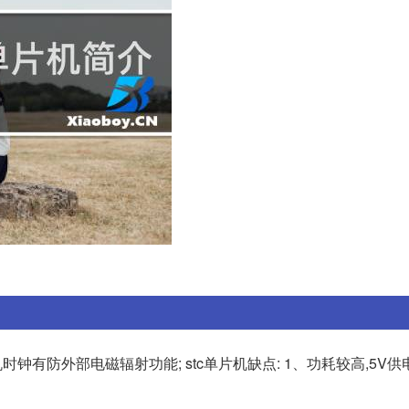
钟有防外部电磁辐射功能; stc单片机缺点: 1、功耗较高,5V供电;