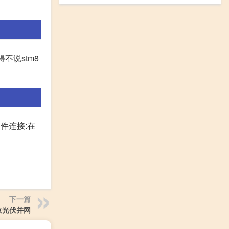
不说stm8
硬件连接:在
下一篇
京光伏并网