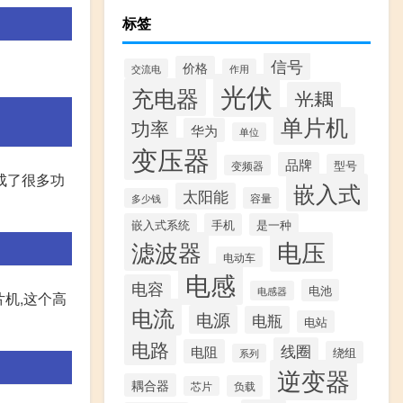
标签
信号
价格
交流电
作用
光伏
充电器
光耦
单片机
功率
华为
单位
变压器
品牌
型号
变频器
集成了很多功
嵌入式
太阳能
容量
多少钱
嵌入式系统
手机
是一种
滤波器
电压
电动车
电感
电容
电池
电感器
片机,这个高
电流
电源
电瓶
电站
电路
线圈
电阻
绕组
系列
逆变器
耦合器
负载
芯片