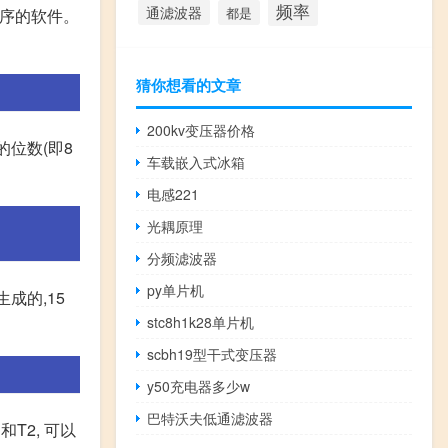
频率
通滤波器
都是
程序的软件。
猜你想看的文章
200kv变压器价格
的位数(即8
车载嵌入式冰箱
电感221
光耦原理
分频滤波器
py单片机
成的,15
stc8h1k28单片机
scbh19型干式变压器
y50充电器多少w
巴特沃夫低通滤波器
T2, 可以