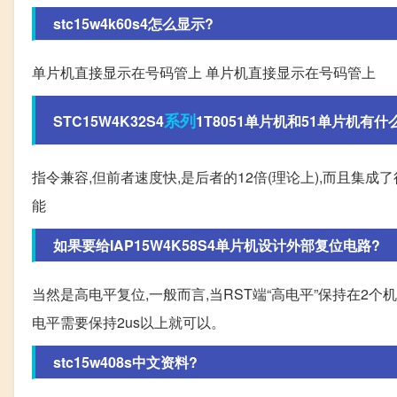
stc15w4k60s4怎么显示?
单片机直接显示在号码管上 单片机直接显示在号码管上
系列
STC15W4K32S4
1T8051单片机和51单片机有什
指令兼容,但前者速度快,是后者的12倍(理论上),而且集成了
能
如果要给IAP15W4K58S4单片机设计外部复位电路?
当然是高电平复位,一般而言,当RST端“高电平”保持在2
电平需要保持2us以上就可以。
stc15w408s中文资料?