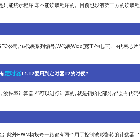
录程序的,就是只能烧录程序,却不能读取程序的。目前也没有第三方的读取
STC公司,15代表系列编号,W代表Wide(宽工作电压)、4代表芯片
定时器
只有
T1,T2要用到定时器T2的时候?
算器, 波特率计算器,都可以进行计算的, 就是初始化部分,都会有代码生
输出. 此外PWM模块每一路都有两个用于控制波形翻转的计数器T1和