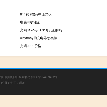
011967招商中证光伏
电感有极性么
光耦817c与817b可以互换吗
waytmay的充电器怎么样
光耦0600价格
文章
|
网站地图
|
疑难解答
陕ICP备04429492号
，我们会及时纠正，谢谢