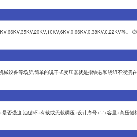
KV,66KV,35KV,20KV,10KV,6KV,0.66KV,0.38KV,0.22KV
C机械设备等场所,简单的说干式变压器就是指铁芯和绕组不浸渍
是否强迫 油循环+有载或无载调压+设计序号+“-”+容量+高压