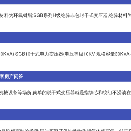
缘材料为环氧树脂;SGB系列H级绝缘非包封干式变压器,绝缘材料
KVA) SCB10干式电力变压器(电压等级10KV 规格容量30KVA-2
居客房产问答
C机械设备等场所,简单的说干式变压器就是指铁芯和绕组不浸渍
烈震动的场所,同时应避开侵蚀性物质和气体或雾气... 辽宁S