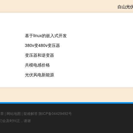
白山光
基于linux的嵌入式开发
380v变480v变压器
变压器和逆变器
共模电感价格
光伏风电新能源
文章
|
网站地图
|
疑难解答
陕ICP备04429492号
，我们会及时纠正，谢谢