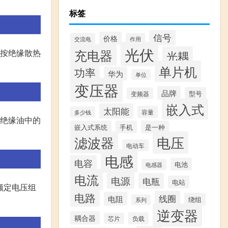
标签
信号
价格
交流电
作用
光伏
充电器
等。 ②按绝缘散热
光耦
单片机
功率
华为
单位
变压器
品牌
型号
变频器
嵌入式
太阳能
容量
多少钱
在绝缘油中的
嵌入式系统
手机
是一种
滤波器
电压
电动车
电感
电容
电池
电感器
电流
电源
电瓶
电站
侧额定电压组
电路
线圈
电阻
绕组
系列
逆变器
耦合器
负载
芯片