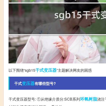
干式变压器
以下围绕“sgb15
”主题解决网友的困惑
变压器
干式
有哪些型号?
环氧树脂
干式变压器型号: ①从绝缘介质分:SCB系列
浇注