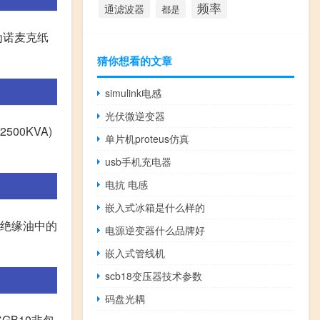
频率
通滤波器
都是
为诺麦克纸
猜你想看的文章
simulink电感
光伏微逆变器
500KVA)
单片机proteus仿真
usb手机充电器
电抗 电感
嵌入式冰箱是什么样的
在绝缘油中的
电源逆变器什么品牌好
嵌入式管线机
scb18变压器技术参数
码盘光耦
GB10非包