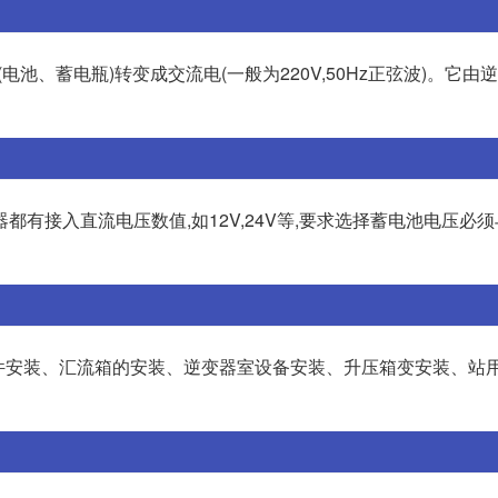
(电池、蓄电瓶)转变成交流电(一般为220V,50Hz正弦波)。它由
变器都有接入直流电压数值,如12V,24V等,要求选择蓄电池电压必
组件安装、汇流箱的安装、逆变器室设备安装、升压箱变安装、站