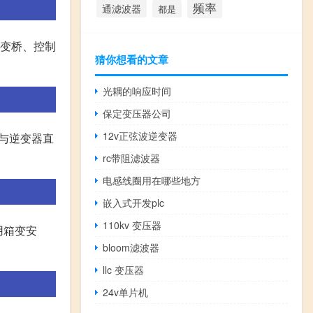
频率
通滤波器
都是
逆变桥、控制
猜你想看的文章
光耦的响应时间
保定变压器公司
12v正弦波逆变器
须与逆变器直
rc带阻滤波器
电感线圈用在哪些地方
嵌入式开发plc
110kv 变压器
用箱变安
bloom滤波器
llc 变压器
24v单片机