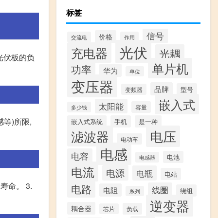
标签
信号
价格
交流电
作用
光伏
充电器
光耦
接光伏板的负
单片机
功率
华为
单位
变压器
品牌
型号
变频器
嵌入式
太阳能
容量
多少钱
等)所限,
嵌入式系统
手机
是一种
滤波器
电压
电动车
电感
电容
电池
电感器
电流
电源
电瓶
电站
命。 3.
电路
线圈
电阻
绕组
系列
逆变器
耦合器
负载
芯片