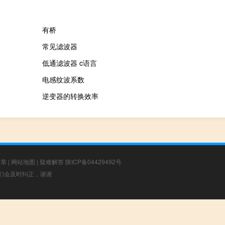
有桥
常见滤波器
低通滤波器 c语言
电感纹波系数
逆变器的转换效率
文章
|
网站地图
|
疑难解答
陕ICP备04429492号
，我们会及时纠正，谢谢