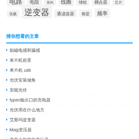
电路
线圈
电阻
耦合器
绕组
芯片
系列
逆变器
频率
通滤波器
都是
负载
猜你想看的文章
励磁电感和漏感
单片机前景
单片机 usb
光伏安装倾角
安能光伏
typec输出口的充电器
光伏用在什么地方
艾斯玛逆变器
kksg变压器