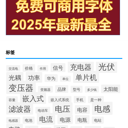
标签
光伏
充电器
信号
价格
交流电
作用
单片机
光耦
功率
华为
单位
变压器
太阳能
品牌
型号
变频器
多少钱
嵌入式
嵌入式系统
手机
是一种
容量
电感
滤波器
电压
电容
电动车
电流
电源
电瓶
电池
电站
电感器