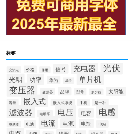
标签
光伏
充电器
信号
价格
交流电
作用
单片机
光耦
功率
华为
单位
变压器
太阳能
品牌
型号
变频器
多少钱
嵌入式
嵌入式系统
手机
是一种
容量
电感
滤波器
电压
电容
电动车
电流
电源
电瓶
电池
电站
电感器
电路
线圈
电阻