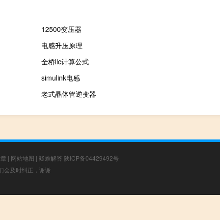
12500变压器
电感升压原理
全桥llc计算公式
simulink电感
老式晶体管逆变器
文章
|
网站地图
|
疑难解答
陕ICP备04429492号
，我们会及时纠正，谢谢