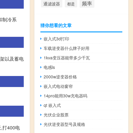
频率
通滤波器
都是
和制冷系
猜你想看的文章
嵌入式3d打印
车载逆变器什么牌子好用
1kva变压器能带多少千瓦
支架以及蓄电
电感ls
2000w逆变器价格
嵌入式电动窗帘
14pro能用30w充电器吗
qt 嵌入式
光伏企业股票
光伏逆变器型号及规格
打400电