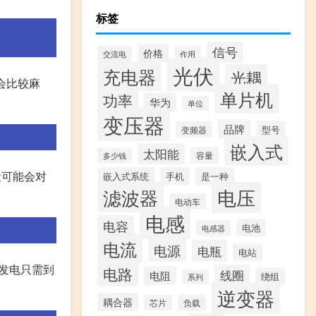
标签
信号
价格
交流电
作用
光伏
充电器
光耦
会比较麻
单片机
功率
华为
单位
变压器
品牌
型号
变频器
嵌入式
太阳能
容量
多少钱
设可能会对
嵌入式系统
手机
是一种
滤波器
电压
电动车
电感
电容
电池
电感器
电流
电源
电瓶
电站
发电只需到
电路
线圈
电阻
绕组
系列
逆变器
耦合器
负载
芯片