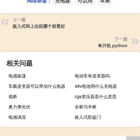
网络标签：
充电器
可以用
苹果
上一篇
嵌入式和上位机哪个前景好
下一篇
单片机 python
相关问题
电感振荡
电动车有逆变器吗
车载逆变器可以带动什么电器
48v电池用什么充电器
诡桥
zgs变压器是什么意思
奥力弗光伏
全桥与半桥
电感涡流
嵌入式防盗门