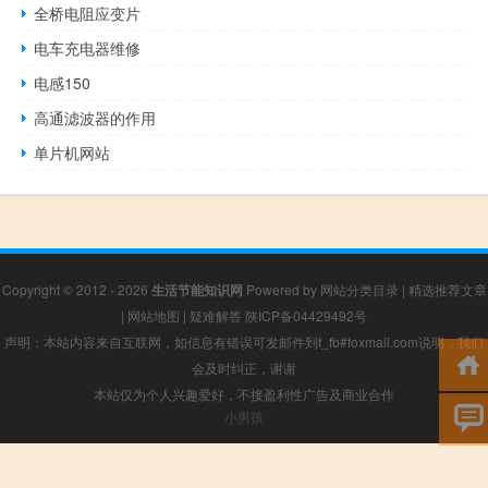
全桥电阻应变片
电车充电器维修
电感150
高通滤波器的作用
单片机网站
Copyright © 2012 - 2026
生活节能知识网
Powered by
网站分类目录
|
精选推荐文章
|
网站地图
|
疑难解答
陕ICP备04429492号
声明：本站内容来自互联网，如信息有错误可发邮件到f_fb#foxmail.com说明，我们
会及时纠正，谢谢
本站仅为个人兴趣爱好，不接盈利性广告及商业合作
小男孩