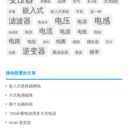
太阳能
品牌
型号
变频器
多少钱
嵌入式
嵌入式系统
手机
是一种
容量
电感
滤波器
电压
电容
电动车
电流
电源
电瓶
电池
电站
电感器
电路
线圈
电阻
耦合器
绕组
芯片
系列
逆变器
频率
通滤波器
都是
负载
猜你想看的文章
嵌入式瓷砖踢脚线
片式电感磁珠
两个光耦串联
100ah蓄电池用多大充电器
must 逆变器