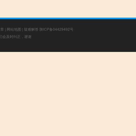
文章
|
网站地图
|
疑难解答
陕ICP备04429492号
，我们会及时纠正，谢谢