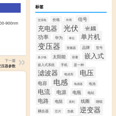
标签
信号
价格
交流电
作用
-900nm
光伏
充电器
光耦
单片机
功率
华为
单位
变压器
品牌
型号
变频器
嵌入式
太阳能
容量
多少钱
下一篇
嵌入式系统
手机
是一种
10变压器参数
滤波器
电压
电动车
电感
电容
电池
电感器
电流
电源
电瓶
电站
电路
线圈
电阻
绕组
系列
逆变器
耦合器
负载
芯片