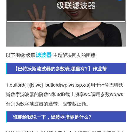
滤波器
以下围绕“级联
”主题解决网友的困惑
【巴特沃斯滤波器的参数表,哪里有?】作业帮
1.buttord(1)[N,wc]=buttord(wp,ws,αp,αs)用于计算巴特沃
斯数字滤波器的阶数N和3dB截止频率wc.调用参数wp,ws
分别为数字滤波器的通带、阻带截止频。
谁能给我说一下，滤波器指标是什么?