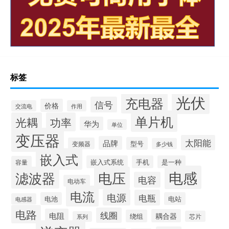
标签
光伏
充电器
信号
价格
交流电
作用
单片机
光耦
功率
华为
单位
变压器
太阳能
品牌
型号
变频器
多少钱
嵌入式
嵌入式系统
手机
是一种
容量
电感
滤波器
电压
电容
电动车
电流
电源
电瓶
电池
电站
电感器
电路
线圈
电阻
耦合器
绕组
芯片
系列