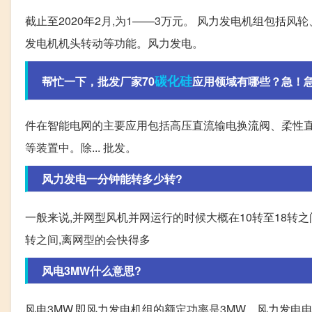
截止至2020年2月,为1——3万元。 风力发电机组包括
发电机机头转动等功能。风力发电。
碳化硅
帮忙一下，批发厂家70
应用领域有哪些？急！
件在智能电网的主要应用包括高压直流输电换流阀、柔性
等装置中。除... 批发。
风力发电一分钟能转多少转?
一般来说,并网型风机并网运行的时候大概在10转至18转之
转之间,离网型的会快得多
风电3MW什么意思?
风电3MW,即风力发电机组的额定功率是3MW。风力发