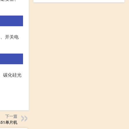
网、开关电
。碳化硅光
下一篇
s51单片机