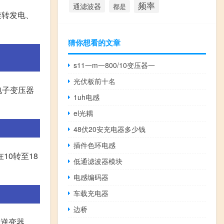
频率
通滤波器
都是
旋转发电、
猜你想看的文章
s11一m一800/10变压器一
光伏板前十名
电子变压器
1uh电感
el光耦
48伏20安充电器多少钱
插件色环电感
10转至18
低通滤波器模块
电感编码器
车载充电器
边桥
、逆变器、