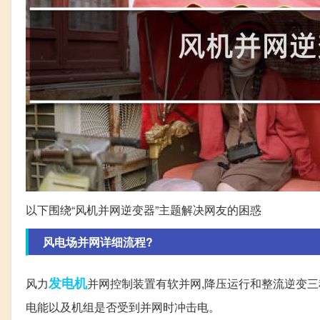
以下围绕“风机并网逆变器”主题解决网友的困惑
风电场并网详细流程?
发电机
风力
并网控制装置有软并网,降压运行和整流逆变
电能以及机组是否受到并网时冲击电。