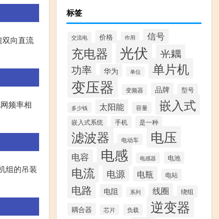
标签
信号
价格
交流电
作用
馈双向直流
光伏
充电器
光耦
单片机
功率
华为
单位
变压器
品牌
型号
变频器
嵌入式
电网频率相
太阳能
容量
多少钱
嵌入式系统
手机
是一种
滤波器
电压
电动车
电感
电容
电池
电感器
机组的吊装
电流
电源
电瓶
电站
电路
线圈
电阻
绕组
系列
逆变器
耦合器
负载
芯片