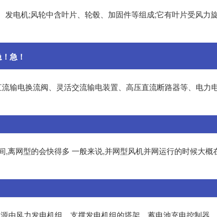
风轮、发电机;风轮中含叶片、轮毂、加固件等组成;它有叶片受风力
急！急！
直流输电换流阀、灵活交流输电装置、高压直流断路器等、电力
间,离网型的会快得多 一般来说,并网型风机并网运行的时候大概在
电电源由风力发电机组、支撑发电机组的塔架、蓄电池充电控制器