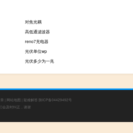
对焦光耦
高低通滤波器
reno7充电器
光伏单位wp
光伏多少为一兆
文章
|
网站地图
|
疑难解答
陕ICP备04429492号
，我们会及时纠正，谢谢