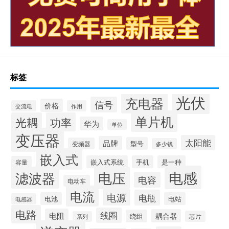
标签
光伏
充电器
信号
价格
交流电
作用
单片机
光耦
功率
华为
单位
变压器
太阳能
品牌
型号
变频器
多少钱
嵌入式
嵌入式系统
手机
是一种
容量
电感
滤波器
电压
电容
电动车
电流
电源
电瓶
电池
电站
电感器
电路
线圈
电阻
耦合器
绕组
芯片
系列