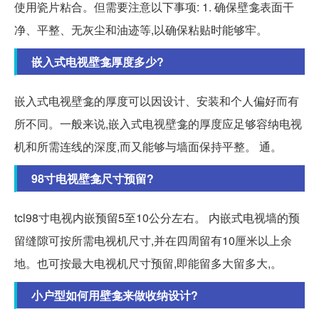
使用瓷片粘合。但需要注意以下事项: 1. 确保壁龛表面干
净、平整、无灰尘和油迹等,以确保粘贴时能够牢。
嵌入式电视壁龛厚度多少?
嵌入式电视壁龛的厚度可以因设计、安装和个人偏好而有
所不同。一般来说,嵌入式电视壁龛的厚度应足够容纳电视
机和所需连线的深度,而又能够与墙面保持平整。 通。
98寸电视壁龛尺寸预留?
tcl98寸电视内嵌预留5至10公分左右。 内嵌式电视墙的预
留缝隙可按所需电视机尺寸,并在四周留有10厘米以上余
地。也可按最大电视机尺寸预留,即能留多大留多大,。
小户型如何用壁龛来做收纳设计?