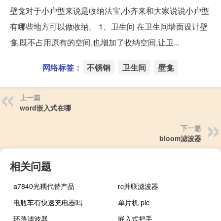
壁龛对于小户型来说是收纳法宝,小齐来和大家说说小户型
有哪些地方可以做收纳。 1、卫生间 在卫生间墙面设计壁
龛,既不占用原有的空间,也增加了收纳空间,让卫...
网络标签：
不锈钢
卫生间
壁龛
上一篇
word嵌入式在哪
下一篇
bloom滤波器
相关问题
a7840光耦代替产品
rc并联滤波器
电瓶车有快速充电器吗
单片机 plc
环路滤波器
嵌入式把手