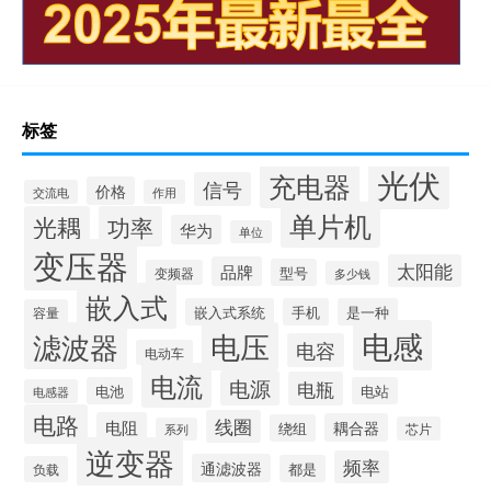
标签
光伏
充电器
信号
价格
交流电
作用
单片机
光耦
功率
华为
单位
变压器
太阳能
品牌
型号
变频器
多少钱
嵌入式
嵌入式系统
手机
是一种
容量
电感
滤波器
电压
电容
电动车
电流
电源
电瓶
电池
电站
电感器
电路
线圈
电阻
耦合器
绕组
芯片
系列
逆变器
频率
通滤波器
都是
负载